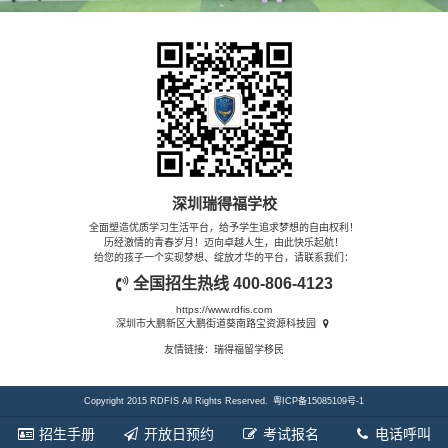
深圳瑞得福学校
全面塑造优质学习生活平台，给予学生追求梦想的自由权利！
历经激情的青春岁月！迈向卓越人生，由此快乐起航！
给您的孩子一个实现梦想、绽放才华的平台，请联系我们：
全国招生热线
400-806-4123
https://www.rdfis.com
深圳市大鹏新区大鹏街道葵南路宝资源科技园
友情链接：
瑞得福留学移民
Copyright 2015 RDFIS All Rights Reserved.
粤ICP备15085109号-1
招生手册
开放日预约
考试报名
电话呼叫