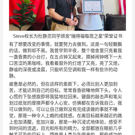
Steve校长为杜静灵同学颁发“瑞得福每周之星”荣誉证书
有了想要改变的事情，就要努力去做到。这是一句轻飘飘
的话，做到却不易。我曾学到半夜，整个宿舍里只亮着我
一盏昏黄的小台灯，在五点钟又起来，摁掉闹钟喝下一大
口苦涩的黑咖啡。我看着窗外的灯熄了又亮，亮了又熄，
静谧的深夜或凌晨，只能听见空调和我一样有些许的动
静。
疲惫是必然的，但在这样的差距下，必须比别人更加刻
苦，才能达到自己的目标。常常昏昏欲睡地倒下头，令人
心慌的下坠感旋即将我猛地拉回来。键盘的敲击声和笔尖
划过纸张的摩擦声都令人心安，仿佛都在告诉我自己，我
可以做到的，可以让自己做到没有完成该做的事就不睡
觉，那是一种令人上瘾的成就感。在离目标越来越近的路
上愈加清醒，愈加兴奋，那是一种沉浸式地体验，感受不
到时间的流逝，目光和所有的精力，全部都放在眼前几乎
触手可及的目标上。惰性是人类与生俱来的，那些成功的