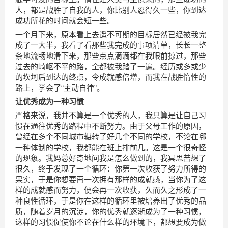
人，都是战胜了自我的人，你比别人忍得久一些，你到达
成功所花的时间就会短一些。
一个月下来，原本看上去遥不可期的目标居然已经被我完
成了一大半，我看了看那些我完成的事项清单，长长一整
条地流畅地滑下来，那些点点滴滴都在我眼前掠过，那些
过去的崎岖不平的路，全都被我踏了一遍。经历或多或少
的坎坷后到达的终点，令成就感倍增，而我在战胜惰性的
路上，学会了“主动自律”。
让优秀成为一种习惯
严格来说，我并不算是一个优秀的人，我只算是让自己习
惯在通往优秀的路程中不断努力。由于父母工作的原因，
曾经在多个不同城市辗转了好几个不同的学校，不论在哪
一种体制的学校，我都能在班上排前几。这是一个很奇怪
的现象。我妈总好奇地问我是怎么做到的，我冥思苦想了
很久，终于发现了一个循环：你第一次收获了努力所得的
果实，于是你想要再一次拥有那样的成就感，当你为了这
样的成就感而努力，便会再一次收获，久而久之形成了一
种良性循环，于是你在这样的循环里被培养出了优秀的品
质，随着岁月的沉淀，你的优秀就逐渐成为了一种习惯，
这样的习惯促使你不论在什么样的环境下，都想要成为做