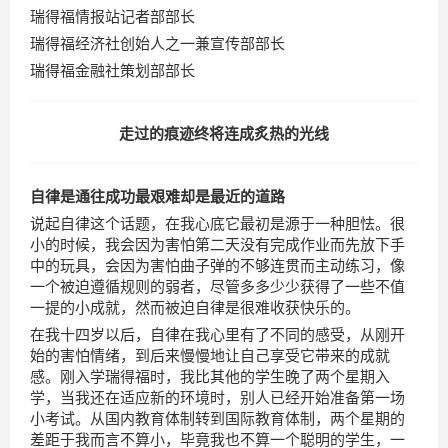
瑞得福情报站记者部部长
瑞得福经济社创始人之一兼宣传部部长
瑞得福金融社策划部部长
走过的痕迹终将连成炙热的光线
自律是通往成功最艰难却是最近的道路
说起自律这个话题，在我心底它最初是源于一种胆怯。很
小的时候，我会因为害怕第二天没有完成作业而先放下手
中的玩具，会因为害怕曲子弹的不够连贯而主动练习，像
一个被迫遵循规则的弱者，尽管多多少少获得了一些不值
一提的小成就，然而被迫自律是很难收获快乐的。
在我十四岁以后，自律在我心里有了不同的感受，从刚开
始的害怕情绪，到后来慢慢地让自己享受它带来的成就
感。刚入学瑞得福时，我比其他的学生晚了两个星期入
学，当我还在适应新的环境时，别人已经开始准备第一场
小考试。从国内教育体制转到国际教育体制，两个星期的
差距于我而言不算小，毕竟我也不算一个聪明的学生，一