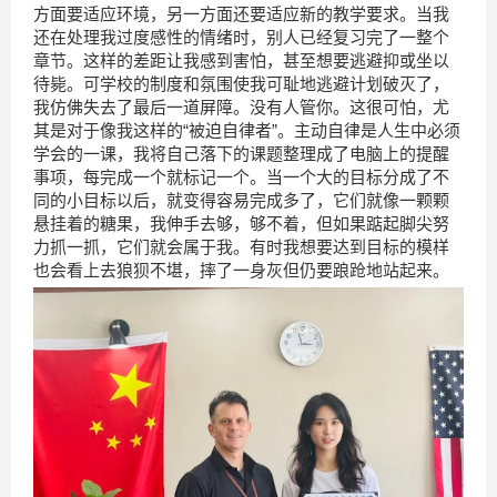
方面要适应环境，另一方面还要适应新的教学要求。当我
还在处理我过度感性的情绪时，别人已经复习完了一整个
章节。这样的差距让我感到害怕，甚至想要逃避抑或坐以
待毙。可学校的制度和氛围使我可耻地逃避计划破灭了，
我仿佛失去了最后一道屏障。没有人管你。这很可怕，尤
其是对于像我这样的“被迫自律者”。主动自律是人生中必须
学会的一课，我将自己落下的课题整理成了电脑上的提醒
事项，每完成一个就标记一个。当一个大的目标分成了不
同的小目标以后，就变得容易完成多了，它们就像一颗颗
悬挂着的糖果，我伸手去够，够不着，但如果踮起脚尖努
力抓一抓，它们就会属于我。有时我想要达到目标的模样
也会看上去狼狈不堪，摔了一身灰但仍要踉跄地站起来。