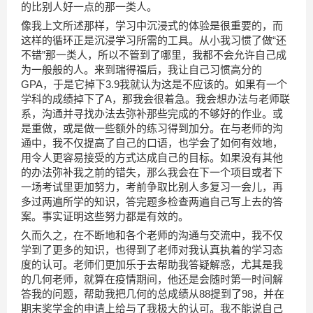
的比别人好一点的那一类人。
像我上文所述那样，学习中沉浸式的体验是很重要的，而
这样的循环正是沉浸学习所需的工具。从小我习惯了做“还
不错”那一类人，所以不管到了哪里，我都不会允许自己成
为一般般的人。来到瑞得福后，我让自己习惯高分的
GPA，于是它掉下3.9我就认为这是不应该的。如果有一个
学科的成绩掉下了A，那我会很着急。我会想办法与老师联
系，沟通并寻找办法去弥补那些完成的不够好的作业。或
是重做，或是做一些额外的练习得到加分。在与老师的沟
通中，我不仅提高了自己的口语，也学会了如何有效地，
用令人更容易接受的方式达成自己的目标。如果没有其他
的办法弥补我之前的错失，那么我会在下一个项目或者下
一场考试里更加努力，考前争取比别人多复习一会儿，再
多过两遍所学的知识，答完题多检查两遍自己写上去的答
案。事实证明这些努力都是有效的。
久而久之，在不断地和各个老师的沟通与交流中，我不仅
学到了更多的知识，也得到了老师对我认真执着的学习态
度的认可。老师们更加乐于去帮助我答疑解惑，尤其是我
的几何老师，就算在疫情期间，他还是会随时第一时间解
答我的问题，帮助我把几何的总成绩从88提到了98，并在
期末奖学金的申请上给与了我极大的认可。我不能说自己