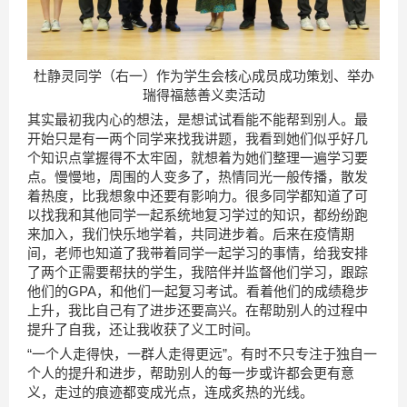
杜静灵同学（右一）作为学生会核心成员成功策划、举办
瑞得福慈善义卖活动
其实最初我内心的想法，是想试试看能不能帮到别人。最
开始只是有一两个同学来找我讲题，我看到她们似乎好几
个知识点掌握得不太牢固，就想着为她们整理一遍学习要
点。慢慢地，周围的人变多了，热情同光一般传播，散发
着热度，比我想象中还要有影响力。很多同学都知道了可
以找我和其他同学一起系统地复习学过的知识，都纷纷跑
来加入，我们快乐地学着，共同进步着。后来在疫情期
间，老师也知道了我带着同学一起学习的事情，给我安排
了两个正需要帮扶的学生，我陪伴并监督他们学习，跟踪
他们的GPA，和他们一起复习考试。看着他们的成绩稳步
上升，我比自己有了进步还要高兴。在帮助别人的过程中
提升了自我，还让我收获了义工时间。
“一个人走得快，一群人走得更远”。有时不只专注于独自一
个人的提升和进步，帮助别人的每一步或许都会更有意
义，走过的痕迹都变成光点，连成炙热的光线。