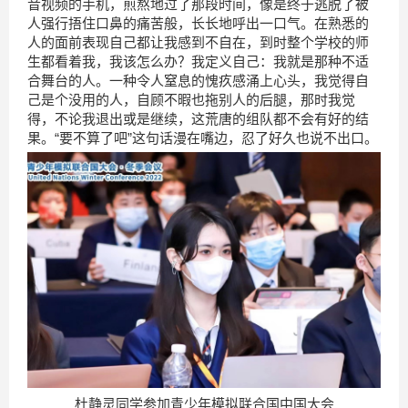
音视频的手机，煎熬地过了那段时间，像是终于逃脱了被
人强行捂住口鼻的痛苦般，长长地呼出一口气。在熟悉的
人的面前表现自己都让我感到不自在，到时整个学校的师
生都看着我，我该怎么办？我定义自己：我就是那种不适
合舞台的人。一种令人窒息的愧疚感涌上心头，我觉得自
己是个没用的人，自顾不暇也拖别人的后腿，那时我觉
得，不论我退出或是继续，这荒唐的组队都不会有好的结
果。“要不算了吧”这句话漫在嘴边，忍了好久也说不出口。
杜静灵同学参加青少年模拟联合国中国大会