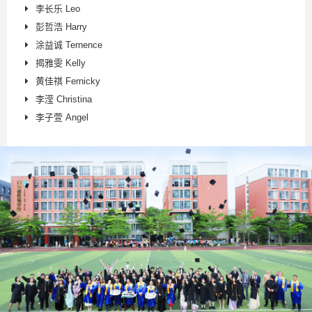
李长乐 Leo
彭哲浩 Harry
涂益诚 Ternence
揭雅雯 Kelly
黄佳祺 Fernicky
李滢 Christina
李子萱 Angel