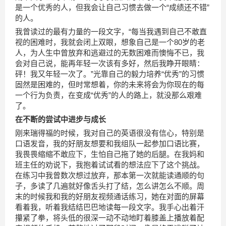
是一个优秀的人，但我会让自己习惯去做一个“成绩还不错”
的人。
我曾读过的最有力量的一段文字，“每当我遇到自己不敢直
视的困难时，我就会闭上双眼，想象自己是一个80岁的老
人，为人生中曾放弃和逃避过的无数困难而懊悔不已，我
会对自己说，能再年轻一次该有多好，然后我睁开眼睛：
砰！我又年轻一次了。”光靠自己的毅力培养“优秀”的习惯
固然是困难的，但时常想着，你的未来将会为你现在的每
一个行为负责，在变成“优秀”的人的路上，就没那么艰难
了。
在不断的尝试中进步与成长
刚来瑞得福的时候，我对自己的英语很没有信心，特别是
口语发音，我的好朋友想要和我组队一起参加口语比赛，
我畏畏缩缩不敢应下，生怕自己拖了她的后腿。在我妈和
班主任的劝说下，我抱着试试看的想法应下了这个挑战。
在练习中我曾数次想过放弃，那本第一次就能读通顺的句
子，多读了几遍就好像舌头打了结，怎么讲怎么不顺。周
末的时候我和我的好朋友视频通话练习，她在对面的屏幕
看着我，听着我结结巴巴地读每一段文字。我手心出着汗
攥紧了拳，将头低的很深一动不动地盯着膝盖上播放着配