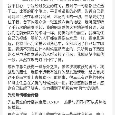
我不甘心，于是经过反复的练习，直到每一句话都已烂熟
于口。比赛的那个晚上，平复着紧张的心情。告诉自己尽
可能地沉浸在那些台词里，忘记周围的一切。当聚光灯抱
住了我，台下的观众像一张五颜六色的地毯，我听见那听
了千万次的前奏响起，我的朋友落落大方地讲着台词，和
我们之前无数次的练习一样，仿佛为舞台而生。我模糊住
自己的视线，眼前的人群都变得像在水里一样，摇曳且遥
远，我将自己完全投入到角色中，全然忘记了自己站在哪
里。表演不知是在什么时候戛然而止的，只听到台下热烈
的欢呼声将原本遥远的人群又拉了回来，我像从梦中跌落
一般，猛然在聚光灯下回过了神。
成长中总会获得一些意外之喜，像这次我收获的勇气，我
战胜的胆怯，我很幸运我有这样的朋友邀请我一起去完成
这于我而言看上去根本不可能的事，很幸运有这样的妈妈
和班主任总在关键的时候推我一把，我也感谢我自己，感
谢自己踮起了脚尖，奋力摘到了那颗名为“勇气”的糖果。
光与热情都会传播
光在真空的传播速度是3.0x10⁸， 热情与光同样可以炙热地
传播着。
每次考试前，我们班上的同学都有一些来找我补课，晚自