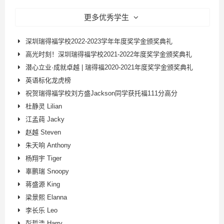
更多优秀学生
深圳瑞得福学校2022-2023学年年度奖学金颁奖典礼
高光时刻！深圳瑞得福学校2021-2022年度奖学金颁奖典礼
潜心立业·成就卓越 | 瑞得福2020-2021年度奖学金颁奖典礼
英语标化龙虎榜
祝贺瑞得福学校刘方盛Jackson同学获托福111分高分
杜静灵 Lilian
江孟莼 Jacky
赵越 Steven
朱天响 Anthony
杨翔宇 Tiger
辜鹏瑞 Snoopy
蒋盛源 King
梁景熙 Elanna
李长乐 Leo
彭哲浩 Harry