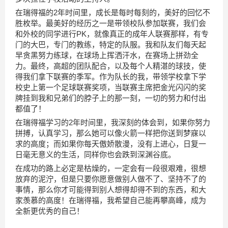
在瑞得福的2年时间里，成长是每时每刻的，美好的回忆不
胜枚举。最美好的经历之一是带领校队参加联赛，我们会
和外校的同学进行PK，就像真正的成年人联赛那样，有专
门的大巴，专门的教练，特定的队服。我和队友们每天起
早贪黑努力练球，在球场上挥洒汗水，在赛场上拼劲全
力。最终，高超的团队配合，以及每个人精湛的球技，使
得我们拿下联赛的季军。作为队长的我，带领学校拿下学
校史上第一个足球联赛奖项，当联赛主席把金光闪闪的奖
牌挂到我和兄弟们的脖子上的那一刻，一切的努力和付出
都值了！
在瑞得福学习的2年时间里，我深刻的体会到，如果你努力
拼搏，认真学习，那么她可以像火箭一样把你送到梦寐以
求的高度；而如果你每天傲娇散漫，没有上进心，日复一
日毫无意义的生活，同样你也会跌到深渊谷底。
在成功的路上必定是枯燥的，一定会有一段很艰难，很想
放弃的泥泞，但是只要你愿意做别人做不了、坚持不了的
事情，那么你才可能得到别人想得却得不到的东西，和大
家羡慕的高度！在瑞得福，我希望自己能再攀高峰，成为
全新更优秀的自己！