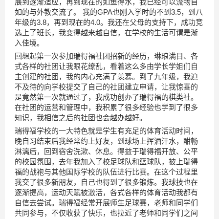
展到逐渐适应，再到现在的如鱼得水，我已经可以流畅自
如的与外教交流了。 我的GPA也刚入学时的不到3.5，到八
年级的3.8，再到现在的4.0。我还在父母的支持下，成功竞
选上了班长，我变得越来越自信，在学校的生活可谓是渐
入佳境。
回想起第一次参加瑞得福社团招新的经历，琳琅满目、各
式各样的社团让我眼花缭乱，看着这么多由学长学姐们自
主创建的社团，我的内心充满了羡慕。到了九年级，我迫
不及待的向学校提交了自己的社团建立申请，让我惊喜的
是竟然第一次就通过了，我成功创办了瑞得福的棋类社。
在社团的运营和管理中，我积累了很多经验也学到了很多
知识，我相信之后的社团也会越办越好。
瑞得福学校的一大特色就是学生有充足的体育活动时间，
晚自习结束后我经常约上好友，到球场上挥洒汗水，酣畅
淋漓后，回到宿舍洗漱、休息。得益于瑞得福开放、公平
的校园氛围，去年我加入了校足球队和篮球队，披上瑞得
福的战袍与其他国际学校的队伍进行比赛。在这个过程里
我交了很多新朋友，自己也得到了很多锻炼。我球技也在
逐渐提高，运动天赋被激活，各式各样的体育活动我都有
自信去尝试。瑞得福经常开展师生足球赛，老师和同学们
共同参与，不仅收获了快乐，也拉近了老师和同学们之间