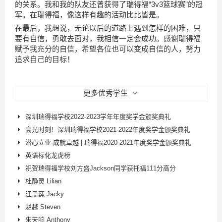
的关系。我和我的队友还曾获得了瑞得福“3v3篮球赛”的冠
军。在瑞得福，像这样有趣的活动比比皆是。
在最后，我想说，无论以后的道路上遇到怎样的困难，只
要有自信，勇敢去面对，我相信一定会成功。感谢瑞得福
赋予我充分的自信，希望各位也可以变成自信的人，努力
追求自己的目标！
更多优秀学生
深圳瑞得福学校2022-2023学年年度奖学金颁奖典礼
高光时刻！深圳瑞得福学校2021-2022年度奖学金颁奖典礼
潜心立业·成就卓越 | 瑞得福2020-2021年度奖学金颁奖典礼
英语标化龙虎榜
祝贺瑞得福学校刘方盛Jackson同学获托福111分高分
杜静灵 Lilian
江孟莼 Jacky
赵越 Steven
朱天响 Anthony