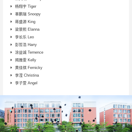
杨翔宇 Tiger
辜鹏瑞 Snoopy
蒋盛源 King
梁景熙 Elanna
李长乐 Leo
彭哲浩 Harry
涂益诚 Ternence
揭雅雯 Kelly
黄佳祺 Fernicky
李滢 Christina
李子萱 Angel