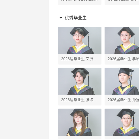
原理老师
陶艺、高阶陶艺老师
老师
优秀毕业生
2026届毕业生 文济
2026届毕业生 李
Webster
Erick
2026届毕业生 张纬之
2026届毕业生 孙
Tony
John