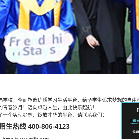
福学校，全面塑造优质学习生活平台，给予学生追求梦想的自由
的青春岁月！迈向卓越人生，由此快乐起航！
子一个实现梦想、绽放才华的平台，请联系我们：
生热线 400-806-4123