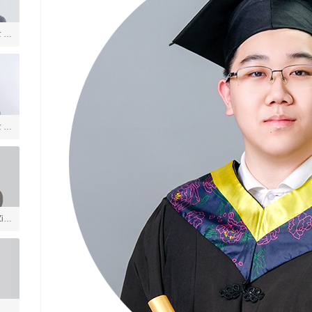
士 美
言
士 社
ia
戏
学
体育