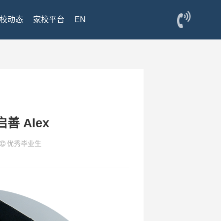
校动态
家校平台
EN
善 Alex
优秀毕业生