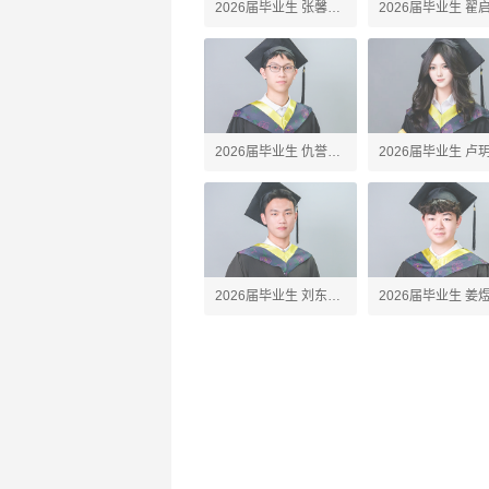
2026届毕业生 张馨予
2026届毕业生 翟
Amber
Alex
2026届毕业生 仇誉竣
2026届毕业生 卢
Anson
Silvia
2026届毕业生 刘东珩
2026届毕业生 姜
James
Jared