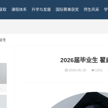
录取
课程体系
升学与发展
国际赛事获奖
师生风采
学
业生
2026届毕业生 翟启
2026-05-25
1031
瑞得