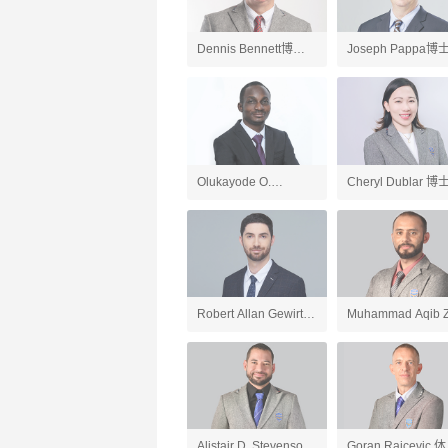
Dennis Bennett博士
Joseph Pappa博
英国文学、英语老师
国文学、AP英语语
和写作老师
Olukayode O.
Cheryl Dublar 博
Ogundipe博士 化学、
会研究老师
AP化学、AP环境科学
老师
Robert Allan Gewirtz
Muhammad Aqib Z
英语、应用英语老师
人工智能导论与
ChatGPT应用、游
开发、AP计算机科
Alistair D. Stevenson
Goran Raicevic 