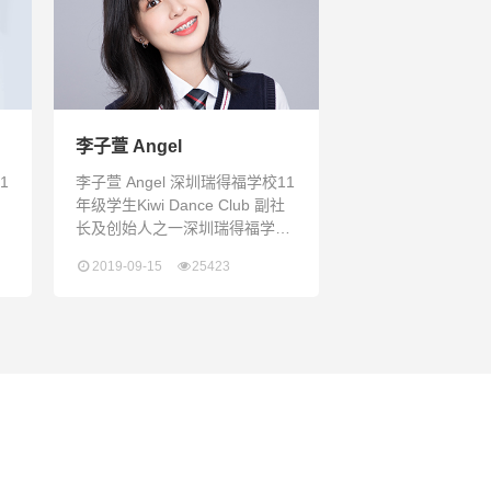
家继续写作业。现在想起来，那
的
时候的我真是浑浑噩噩到了极
丽
点。我一直都想改变这种现状，
生
尝试一些不同的体验。带着这样
的期望，我踩着及格的分数线考
进了深圳瑞
李子萱 Angel
1
李子萱 Angel 深圳瑞得福学校11
年级学生Kiwi Dance Club 副社
长及创始人之一深圳瑞得福学校
年
Mock Trial模拟法庭现任成员多
2019-09-15
25423
心
次担任开放日及学校大型活动的
d
主持人及校长翻译2018世界学者
杯WSC深圳赛区一金一银 全球
赛区两银2018滑铁卢数学比赛9
信
年级最高荣誉奖获得2018-2019
校
学年Honor Roll