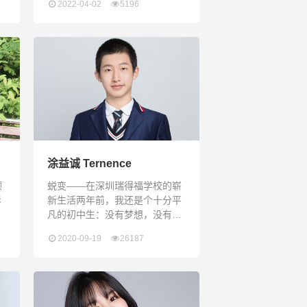
2022-04-02
5196
发
年被授予“国际教育展”志愿者证
与
书2020-2021学年获得全学科
级
OUTSTANDING STUDENT“校
园食堂提升社”社长2020年11月
现
参加TCL潼湖智慧园区职业体验
得
活动，顺利完成各项职业体验，
表现突出获得2019年滑铁卢数学
竞赛季军满天星
涂益诚 Ternence
顾
蜕变——在深圳瑞得福学校的崭
影
新生活两年前，我还是个十分平
但
凡的初中生：没有梦想，没有要
未
好的朋友，成绩在班上只排到中
2020-09-19
26187
在
等的水平，没什么特长，整天只
结
是像很多同学一样埋头苦学成绩
学
却丝毫未见起色，上课从来不发
言也时常完不成作业，每天踩着
点出门，晚上一脸不开心地回到