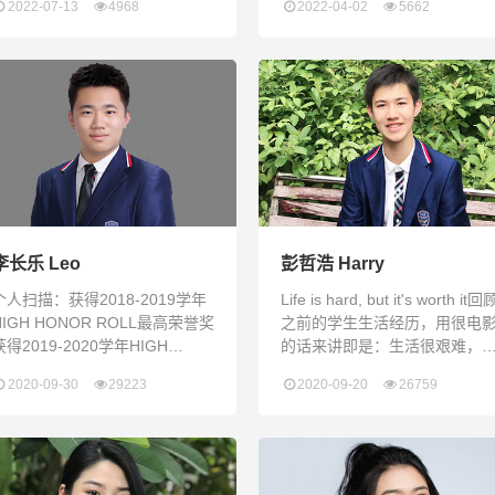
2022-07-13
4968
2022-04-02
5662
一步，就奠定了追求梦想的基
多次在《Shenzhen Daily》上
石。如果有人问我在瑞得福三年
表英文原创文章与同学组队参
最大的收获是什么，我会告诉
NEC全美经济学挑战赛成功晋
他：是自信。 回想起初次踏入校
全国赛深圳瑞得福学校Model
园，当听到外教老师们问候时，
United Nation模拟联合国社的
我紧张到说不出话，只能尴尬的
任成员，并曾在全国比赛中获
回应一句：Hello. 好在有学长的
过"Honorable Ment
带领，我领略了校园的全貌：温
馨的宿舍，整洁的教学楼，还有
宽敞的足球场……让我不禁开始
期
李长乐 Leo
彭哲浩 Harry
个人扫描：获得2018-2019学年
Life is hard, but it's worth it回
HIGH HONOR ROLL最高荣誉奖
之前的学生生活经历，用很电
获得2019-2020学年HIGH
的话来讲即是：生活很艰难，
HONOR ROLL最高荣誉奖获得
是一切值得！没有人知道自己
2020-09-30
29223
2020-09-20
26759
2019-2020学年二等奖学金获得
来是怎么样的，但是只要你现
2019-2020上半学年MODOL
所走的每一步都是对的，那么
STUDENT获得全校新冠肺炎主
果肯定是对的，就像解一道数
题论文大赛HONORABEL
题，只要你的每一步过程是对
MENTION担任校经济社教研部
的，结果自然也是对的。两年