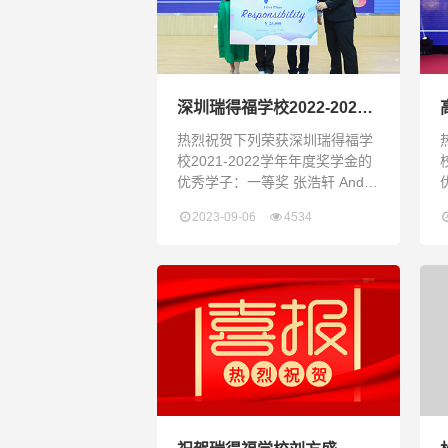
深圳瑞得福学校2022-2023
学年年度奖学金颁奖典礼
热烈祝贺下列荣获深圳瑞得福学
校2021-2022学年年度奖学金的
优秀学子：一等奖 张浩轩 Andy
Zhang一等奖 范誉蓝 Amanda
蓝
2023-09-06
4534
Fan一等奖 张译文 Joe Zhang一
等奖 吴卓怡 Zoe Wu一等奖 伊乐
桐 Hedy Yi 二等奖 叶俊旭 Eric
H
Ye 二等奖 王贺翔 Jeffe
C
K