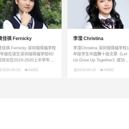
部长担任七号校车副车长在深圳
前，第一次踏进深圳瑞得福学
瑞得福学校的收获刚刚来到深圳
校，我面对的是新的同学，新
瑞得福学校的时候，我还是一个
生活，和未知的未来。一朵绚
六
多彩的花朵，除了自身努力的
长，
黄佳祺 Fernicky
李滢 Christina
黄佳祺 Fernicky 深圳瑞得福学校
李滢Christina 深圳瑞得福学校1
9年级在读生深圳瑞得福学校8D
年级学生中国舞十级文章《Let
班班长在2019-2020上半学年荣
Us Grow Up Together》成功发
获了“Model student”的称号在
表在《Shenzhen Daily》2019
2020-06-23
34005
2019-09-16
49962
2019-2020下半学年以全A，
暑假参加常青藤暑期科研项目-
GPA3.9的成绩荣获了“High
理学科研活动，论文《Why Ba
Honor Roll”的称号担任了2020-
Memory Sticks Better Than
2021深圳瑞得福学校开学典礼的
Good》入选结业典礼的演讲，
主持人多次担任深圳瑞得福学校
并拿到了耶鲁大学教授的推荐
开放日主持人、优秀学生分享
2018-2019学年深圳瑞得福学
舞蹈冠军2018-20