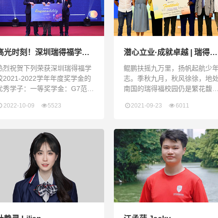
高光时刻！深圳瑞得福学校
潜心立业·成就卓越 | 瑞得福
2021-2022年度奖学金颁奖
2020-2021年度奖学金颁奖
热烈祝贺下列荣获深圳瑞得福学
鲲鹏扶摇九万里，扬帆起航少
典礼
典礼
校2021-2022学年年度奖学金的
志。季秋九月，秋风徐徐，地
优秀学子：一等奖学金：G7范誉
南国的瑞得福校园仍是繁花馥
 Amanda FanG8刘润实 Will
郁，绿意满园。2021年9月15
2022-10-09
5523
2021-09-23
6011
LiuG8文济 Webster WenG8杨
晚，瑞得福2021年度奖学金颁
千鹤 Emily YangG8丁芷涵
典礼隆重举行，RDF师生齐聚
ellen DingG9陈家佑 Eason
堂，共同见证RDF优秀学子的
henG9邓堡之 Justin DengG9
煌时刻。校长Nicola女士出席典
辜鹏瑞 Snoopy GuG9冯凯熙
礼，并担任颁奖嘉宾。在本年
aysen FengG10李至柔 Litchi
奖学金评选中，共有19位同学
颖而出，以优异的成绩和出色
表现夺得丰厚的奖学金，成为
RDF耀眼的新星。Nicola校长向
获奖的同学