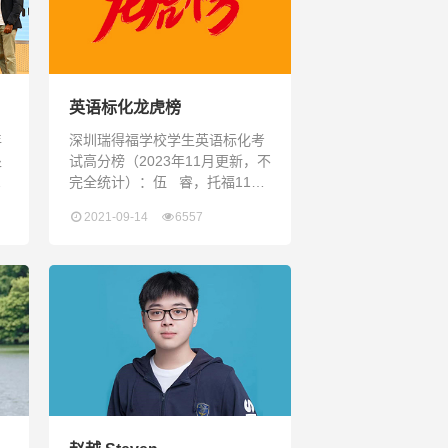
英语标化龙虎榜
年
深圳瑞得福学校学生英语标化考
处
试高分榜（2023年11月更新，不
完全统计）：伍 睿，托福116
日
分许睿珊，托福114分洪多乐，
2021-09-14
6557
奖
托福113分江孟莼，托福112分胡
礼
储良，托福112分董婉儿，托福
辉
112分吴卓怡，托福111分刘方
盛，托福111分辜鹏瑞，托福111
度
分关昕泽，托福111分柯杰中，
脱
托福111分丁贝儿，托福111分李
的
至柔，托福110分张晁鸣，托福
110分赵 &nb