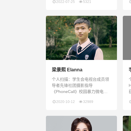
2022-07-25
5321
长期保持High Honor Roll最高荣
誉奖 英文原创文章数次成功发表
于Shenzhen Daily“Growth is
painful. Change is painful. But,
nothing is as painful as s
梁景熙 Elanna
个人扫描：学生会电视台成员领
导者先锋社团摄影指导
《PhoneCall》校园暴力微电影
导演&摄影参与AHS GlobalNews
2020-10-12
32989
Broadcast制作（这是一个为期2
个多月的视频项目，旨在介绍疫
情下各地青年学生生活现状，从
青年人的角度看疫情的影响）
RDF深圳清洁小分队活动成员&