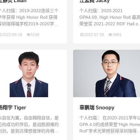
杜静灵 Lilian
江孟莼 Jacky
个人扫描：2019-2022连续三个
个人扫描：2020-2021
年获得 High Honor Roll 获得
GPA4.09, High Honor Roll 最
深圳瑞得福学校2019-2020学年
荣誉奖 2021-2022 RDF Hall of
一等奖学金 获得NEC全美经济学
Fame RDF体育名人堂 2020-
2022-09-16
5156
2022-07-29
4981
挑战赛全球Top5%，全国团队总
2021 瑞得福无人机竞速社社
分金奖，全国经济学测评个人总
长，创始人 2021-2022 学生会
分铜奖等八个奖项 获得国际青少
宣传部负责人 参加2022 康奈尔
年模拟联合国大会荣誉提名奖 在
大学认知科学夏令营 参加2022
万豪集团市场销售部开展为期一
普林斯顿大学机械工程冬令营
个月的实习并获得优秀实习生证
2021帝国理工学院全球太空设
书 参与远程英语支教25小时 参
挑战·人工
与非常学堂志愿者活动 瑞得福
杨翔宇 Tiger
辜鹏瑞 Snoopy
以自信为翼，自由翱翔自信，是
个人扫描： 在2020-2021学年
迈向成功的伴侣，是战胜困难的
GPA 4.0的成绩荣登"High Hone
利剑，是到达理想彼岸的舟楫。
Roll"学术光荣榜获得深圳瑞得
人有了自信，就迈出了成功的第
学校2020-2021学年一等奖学