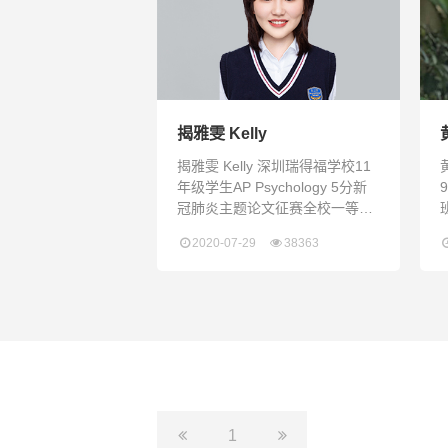
摄影2020无涯国际贵州支教义工
活动第五小组组长即将参与学生
会宣传片拍摄We Define
Ourselv
揭雅雯 Kelly
揭雅雯 Kelly 深圳瑞得福学校11
年级学生AP Psychology 5分新
冠肺炎主题论文征赛全校一等奖
原创文章多次成功投稿《深圳日
2020-07-29
38363
报》2020-2021学年学生政府副
主席深圳瑞得福学校心理学社创
社社长
1