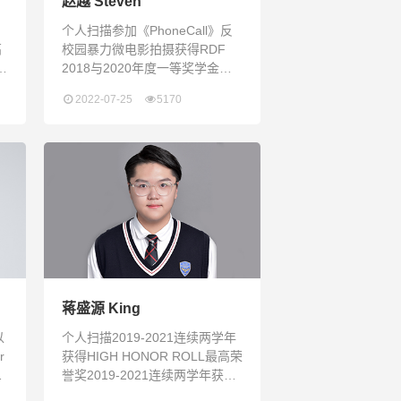
赵越 Steven
个人扫描参加《PhoneCall》反
高
校园暴力微电影拍摄获得RDF
2018与2020年度一等奖学金进
入计算机工程行业实习，负责编
2022-07-25
5170
写机器程序2020-2022连续三年
保持所有科目全A的成绩，进入
“High Honor Roll”学术光荣榜获
得2019年AMC美国数学竞赛三
等奖参加2022年美国大学生数学
计
建模竞赛，在团队中负责编写程
序通往终点的路不止一条 “通往
终点的路不止一条”，这是父亲在
我失意的
蒋盛源 King
以
个人扫描2019-2021连续两学年
r
获得HIGH HONOR ROLL最高荣
福
誉奖2019-2021连续两学年获得
金
MODEL STUDENT2020-2021