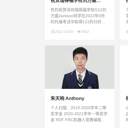
祝贺瑞得福学校刘方盛
Jackson同学获托福111分
热烈祝贺深圳瑞得福学校G12刘
高分
方盛Jackson同学在2022年9月
学
的托福考试中取得111的分好成
绩！“一分耕耘、一分收获”，刘
2022-10-09
4832
方盛同学的坚持和拼搏收获了汗
水浇灌的硕果！再次祝贺刘方盛
同学，同时希望瑞得福学子多多
向刘方盛同学学习、请益，见贤
思齐，成就自身。
朱天响 Anthony
个人扫描：2019-2020学年二等
奖学金 2020-2021学年一等奖学
金 RDF FRC机器人竞赛编程部
主力 2021滑铁卢数学竞赛殿军