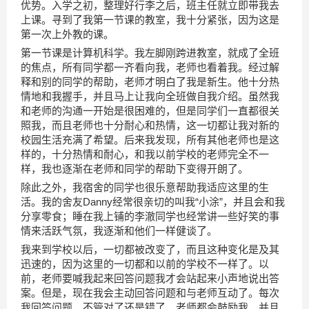
优势。入学之初，整理好行李之后，班主任就立即带我去
上课。寻到了我第一节课的教室，我十分紧张，因为这是
第一次上外教的课。
第一节课是计算机科学。我左脚刚跨进教室，就成了全班
的焦点，所有同学都一齐看向我，老师也看着我。经过解
释和别的同学的帮助，老师才明白了我是新生。他十分热
情地和我握手，并且马上让我向全班做自我介绍。虽然我
和老师的沟通一开始是很困难的，但是同学们一直都很关
照我，而且老师也十分耐心和热情，这一切都让我对新的
校园生活充满了希望。后来我发现，所有其他老师也是这
样的，十分热情和耐心，和我以前学校的老师完全不一
样，我也逐渐在老师和同学的帮助下变得开朗了。
除此之外，我宿舍的同学也很乐意帮助我适应这里的生
活。我的舍友Danny经常很亲切的叫我“小涂”，并且会和我
分享零食；睡在我上铺的李澈同学也经常讲一些好笑的事
情来活跃气氛，我逐渐和他们一样健谈了。
我来到学校以后，一切都被改变了，而且这种变化是及其
迅速的，因为这里的一切都和以前的学校不一样了。以
前，老师要喊我起来回答问题我才会站起来小声地说出答
案。但是，现在我会主动回答问题和与老师互动了。每次
我回答问题，不管对了还是错了，老师都会鼓励我，并且