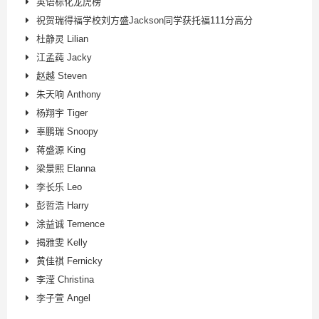
英语标化龙虎榜
祝贺瑞得福学校刘方盛Jackson同学获托福111分高分
杜静灵 Lilian
江孟莼 Jacky
赵越 Steven
朱天响 Anthony
杨翔宇 Tiger
辜鹏瑞 Snoopy
蒋盛源 King
梁景熙 Elanna
李长乐 Leo
彭哲浩 Harry
涂益诚 Ternence
揭雅雯 Kelly
黄佳祺 Fernicky
李滢 Christina
李子萱 Angel