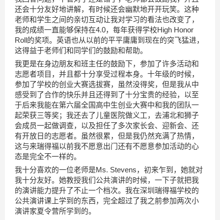
还会十分友好地讲解，有时候还会幽默地开开玩笑。这种
老师和学生之间的亲切互动让我对学习的看法也改变了，
我的成绩一直能够保持在4.0，每年获得学校High Honor
Roll的奖项。英语也从以前的平平庸庸到现在的突飞猛进，
这得益于老师们和同学们的鼓励和帮助。
我更是在身边朋友和班主任的鼓励下，参加了许多活动和
志愿者项目，并且都十分享受过程本身。十年级的时候，
参加了学校的创业大赛选拔赛，虽然没得奖，但是我从中
感受到了合作的快乐并且还得到了十分宝贵的经验，以至
于后来我能在第六届全国高中生创业大赛中和我的团队一
起荣获三等奖；我还去了儿童医院做义工，去浦北和狮子
会成员一起做调查，以及担任了多次家长会、迎新会、还
有开放日的志愿者。虽然很累，但是我仍然充满了热情，
这与来瑞得福以前我不愿意出门还有不愿意参加活动的心
态是完全不一样的。
我十分喜欢的一位老师是Ms. Stevens，初来乍到，她就对
我十分友好。她教授我们公共演讲的时候，一下子就把我
的演讲能力提升了不止一个档次。我在深圳瑞得福学校的
公共演讲课上学到的东西，完全超过了我之前参加两次小
演讲家夏令营所学到的。