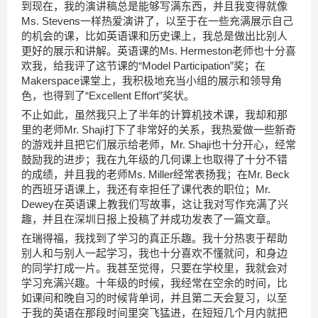
到现在，我的演讲稿总是能够写满东西，并且我变得就像
Ms. Stevens一样热爱演讲了，以至于在一些充满展示自己
的机会的课，比如英语课和历史课上，我总是做出比别人
更好的展示和讲解。英语课的Ms. Hermeston老师也十分喜
欢我，给我评了这节课的“Model Participation”奖；在
Makerspace课堂上，我积极地充当小组的展示和领导角
色，也得到了“Excellent Effort”奖状。
不止如此，虽然我只上了半年的计算机技术课，我却和那
里的老师Mr. Shaji打下了非常好的关系，我热爱做一些新奇
的游戏并且把它们展示给老师，Mr. Shaji也十分开心，经常
鼓励我的进步；我在九年级的几何课上也取得了十分不错
的成绩，并且我的老师Ms. Miller经常表扬我；在Mr. Beck
的西班牙语课上，我还有幸担任了课代表的职位；Mr.
Dewey在英语课上教我们写故事，这让我对写作充满了兴
趣，并且在深圳日报上投稿了并成功发表了一篇文章。
在瑞得福，我找到了学习的真正乐趣。我十分热衷于帮助
别人和与别人一起学习，我也十分喜欢不懂就问，和身边
的同学打成一片。我甚至觉得，只要在学校里，我就会对
学习充满兴趣。十年级的时候，我经常在空余的时间，比
如课间和晚自习的时候背单词，并且第二天会复习，以至
于我的英语在那段时间里突飞猛进，在短短几个月内就把