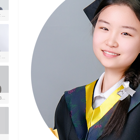
士 美
言
士 社
ia
戏
学
体育