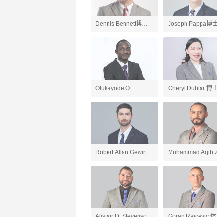
Dennis Bennett博士
Joseph Pappa博
英国文学、英语老师
国文学、AP英语语
和写作老师
Olukayode O.
Cheryl Dublar 博
Ogundipe博士 化学、
会研究老师
AP化学、AP环境科学
老师
Robert Allan Gewirtz
Muhammad Aqib Z
英语、应用英语老师
人工智能导论与
ChatGPT应用、游
开发、AP计算机科
Alistair D. Stevenson
Goran Raicevic 