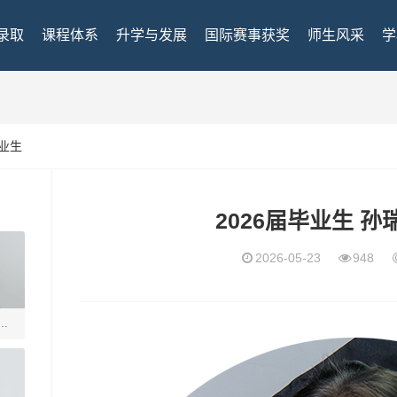
录取
课程体系
升学与发展
国际赛事获奖
师生风采
学
业生
2026届毕业生 孙瑞
2026-05-23
948
瑞得