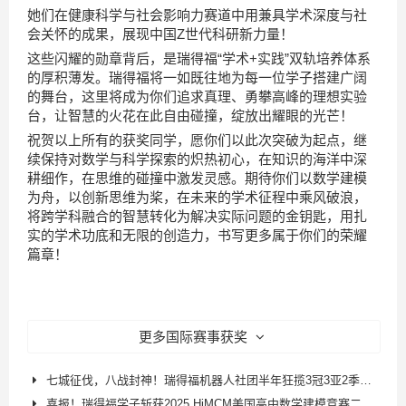
她们在健康科学与社会影响力赛道中用兼具学术深度与社
会关怀的成果，展现中国Z世代科研新力量！
这些闪耀的勋章背后，是瑞得福“学术+实践”双轨培养体系
的厚积薄发。瑞得福将一如既往地为每一位学子搭建广阔
的舞台，这里将成为你们追求真理、勇攀高峰的理想实验
台，让智慧的火花在此自由碰撞，绽放出耀眼的光芒！
祝贺以上所有的获奖同学，愿你们以此次突破为起点，继
续保持对数学与科学探索的炽热初心，在知识的海洋中深
耕细作，在思维的碰撞中激发灵感。期待你们以数学建模
为舟，以创新思维为桨，在未来的学术征程中乘风破浪，
将跨学科融合的智慧转化为解决实际问题的金钥匙，用扎
实的学术功底和无限的创造力，书写更多属于你们的荣耀
篇章！
更多国际赛事获奖
七城征伐，八战封神！瑞得福机器人社团半年狂揽3冠3亚2季，续写不败传奇！
喜报！瑞得福学子斩获2025 HiMCM美国高中数学建模竞赛二等奖！