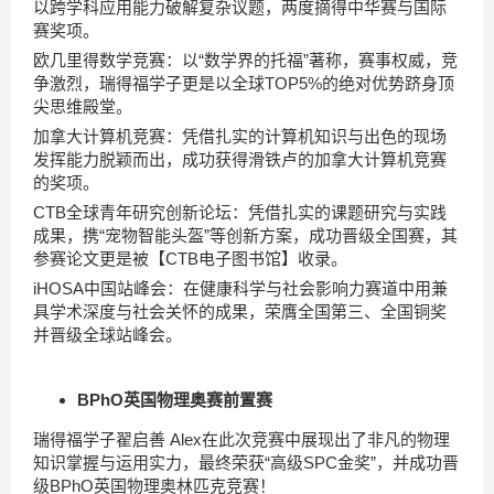
以跨学科应用能力破解复杂议题，两度摘得中华赛与国际
赛奖项。
欧几里得数学竞赛：以“数学界的托福”著称，赛事权威，竞
争激烈，瑞得福学子更是以全球TOP5%的绝对优势跻身顶
尖思维殿堂。
加拿大计算机竞赛：凭借扎实的计算机知识与出色的现场
发挥能力脱颖而出，成功获得滑铁卢的加拿大计算机竞赛
的奖项。
CTB全球青年研究创新论坛：凭借扎实的课题研究与实践
成果，携“宠物智能头盔”等创新方案，成功晋级全国赛，其
参赛论文更是被【CTB电子图书馆】收录。
iHOSA中国站峰会：在健康科学与社会影响力赛道中用兼
具学术深度与社会关怀的成果，荣膺全国第三、全国铜奖
并晋级全球站峰会。
BPhO英国物理奥赛前置赛
瑞得福学子翟启善 Alex在此次竞赛中展现出了非凡的物理
知识掌握与运用实力，最终荣获“高级SPC金奖”，并成功晋
级BPhO英国物理奥林匹克竞赛！