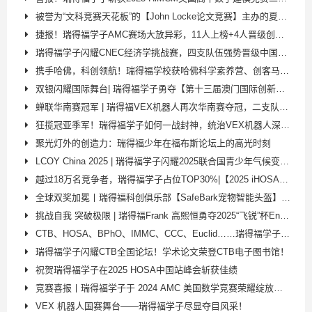
被誉为“文科竞赛天花板”的【John Locke论文竞赛】主办的夏令营有什么含金量呢？
捷报！瑞得福学子AMC赛场大放异彩，11人上榜+4人晋级创佳绩！
瑞得福学子闪耀CNEC经济学挑战赛，四支队伍强势晋级中国站！并获得最佳团队奖！
携手哈佛，科创领航！瑞得福学校获哈佛科学素养营、创客马拉松双授权
双银闪耀国际舞台| 瑞得福学子勇夺【第十三届澳门国际创新发明展】两个全球银奖！
蝉联华南赛冠军 | 瑞得福VEX机器人再次华南赛夺冠，二支队伍双双晋级国赛
狂揽冠亚季军！瑞得福学子如何一战封神，统治VEX机器人深圳选拔赛？
聚光灯外的创造力：瑞得福少年在福布斯论坛上的高光时刻
LCOY China 2025 | 瑞得福学子闪耀2025联合国青少年气候变化峰会！
越过18万名竞争者，瑞得福学子占位TOP30%|【2025 iHOSA全球站】再攀高峰！
全球双奖加冕丨瑞得福科创俱乐部【SafeBark宠物智能头盔】斩获日内瓦发明展金奖！​
挑战自我 突破极限 | 瑞得福Frank 高熙恒勇夺2025“飞锐”杯Enduro耐力赛季军！
CTB、HOSA、BPhO、IMMC、CCC、Euclid……瑞得福学子在国际学术赛场连创巅峰！
瑞得福学子闪耀CTB全国论坛！学术论文荣登CTB电子图书馆！
祝贺瑞得福学子在2025 HOSA中国站峰会斩获佳绩
竞赛喜报丨瑞得福学子于 2024 AMC 美国数学竞赛荣耀绽放，佳绩斐然！
VEX 机器人国赛舞台——瑞得福学子尽显夺目风采！