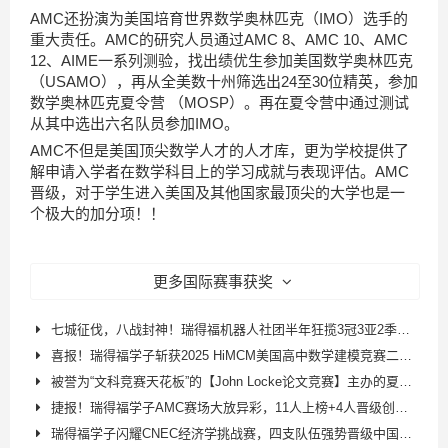
AMC还扮演为美国培育世界数学奥林匹克（IMO）选手的
重大责任。AMC的研究人员通过AMC 8、AMC 10、AMC
12、AIME一系列测验，找出绩优生参加美国数学奥林匹克
（USAMO），再从全美数十州筛选出24至30位精英，参加
数学奥林匹克夏令营 （MOSP）。再在夏令营中通过测试
从其中选出六名队员参加IMO。
AMC不但是美国顶尖数学人才的人才库，更为学校提供了
解申请入学者在数学科目上的学习成就与表现评估。AMC
晋级，对于学生进入美国及其他国家最顶尖的大学也是一
个极大的加分项！！
更多国际赛事获奖
七城征伐，八战封神！瑞得福机器人社团半年狂揽3冠3亚2季，续写不败传奇！
喜报！瑞得福学子斩获2025 HiMCM美国高中数学建模竞赛二等奖！
被誉为“文科竞赛天花板”的【John Locke论文竞赛】主办的夏令营有什么含金量呢？
捷报！瑞得福学子AMC赛场大放异彩，11人上榜+4人晋级创佳绩！
瑞得福学子闪耀CNEC经济学挑战赛，四支队伍强势晋级中国站！并获得最佳团队奖！