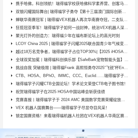
携手哈佛，科创领航！瑞得福学校获哈佛科学素养营、创客马拉松双授权
双银闪耀国际舞台| 瑞得福学子勇夺【第十三届澳门国际创新发明展】两个全球银奖！
蝉联华南赛冠军 | 瑞得福VEX机器人再次华南赛夺冠，二支队伍双双晋级国赛
狂揽冠亚季军！瑞得福学子如何一战封神，统治VEX机器人深圳选拔赛？
聚光灯外的创造力：瑞得福少年在福布斯论坛上的高光时刻
LCOY China 2025 | 瑞得福学子闪耀2025联合国青少年气候变化峰会！
越过18万名竞争者，瑞得福学子占位TOP30%|【2025 iHOSA全球站】再攀高峰！
全球双奖加冕丨瑞得福科创俱乐部【SafeBark宠物智能头盔】斩获日内瓦发明展金奖！​
挑战自我 突破极限 | 瑞得福Frank 高熙恒勇夺2025“飞锐”杯Enduro耐力赛季军！
CTB、HOSA、BPhO、IMMC、CCC、Euclid……瑞得福学子在国际学术赛场连创巅峰！
瑞得福学子闪耀CTB全国论坛！学术论文荣登CTB电子图书馆！
祝贺瑞得福学子在2025 HOSA中国站峰会斩获佳绩
竞赛喜报丨瑞得福学子于 2024 AMC 美国数学竞赛荣耀绽放，佳绩斐然！
VEX 机器人国赛舞台——瑞得福学子尽显夺目风采！
锁定国赛资格！来看瑞得福机器人社团在VEX机器人华南区赛上的精彩表现！