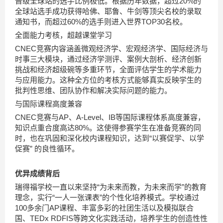
晋级全球站的选手比例极低。根据历年数据，超过20%的
全球站选手成功获得哈佛、耶鲁、牛剑等顶尖名校的录取
通知书，而超过60%的选手则进入世界TOP30名校。
全面能力考核，超越课堂学习
CNEC竞赛内容涵盖微观经济学、宏观经济学、国际经济与
时事三大模块，通过经济学测评、案例大剖析、经济创新
挑战和经济超级碗等多重环节，全面评估学生的学术能力
与应用能力。这种全方位的考核方式能够真实反映学生的
批判性思维、团队协作和解决实际问题的能力。
与国际课程高度兼容
CNEC竞赛与AP、A-Level、IB等国际课程体系高度兼容，
知识点重合度高达80%。这使得参赛学生在准备竞赛的同
时，也在巩固和深化校内课程知识，达到“以赛促学、以学
促赛” 的良性循环。
优异成绩背后
瑞得福学校一直以来坚持“为未来而教，为未来而学”的教育
理念，实行“一人一张课表”的个性化培养模式。学校通过
100多余门AP课程、丰富多彩的社团生活以及模拟联合
国、TEDx RDFIS等跨文化实践活动，培养学生的创造性性