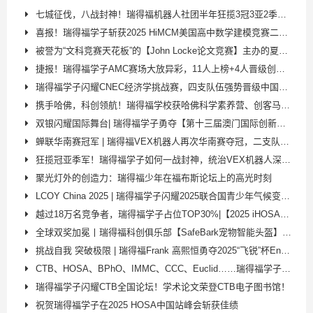
七城征伐，八战封神！瑞得福机器人社团半年狂揽3冠3亚2季，续写不败传奇！
喜报！瑞得福学子斩获2025 HiMCM美国高中数学建模竞赛二等奖！
被誉为“文科竞赛天花板”的【John Locke论文竞赛】主办的夏令营有什么含金量呢？
捷报！瑞得福学子AMC赛场大放异彩，11人上榜+4人晋级创佳绩！
瑞得福学子闪耀CNEC经济学挑战赛，四支队伍强势晋级中国站！并获得最佳团队奖！
携手哈佛，科创领航！瑞得福学校获哈佛科学素养营、创客马拉松双授权
双银闪耀国际舞台| 瑞得福学子勇夺【第十三届澳门国际创新发明展】两个全球银奖！
蝉联华南赛冠军 | 瑞得福VEX机器人再次华南赛夺冠，二支队伍双双晋级国赛
狂揽冠亚季军！瑞得福学子如何一战封神，统治VEX机器人深圳选拔赛？
聚光灯外的创造力：瑞得福少年在福布斯论坛上的高光时刻
LCOY China 2025 | 瑞得福学子闪耀2025联合国青少年气候变化峰会！
越过18万名竞争者，瑞得福学子占位TOP30%|【2025 iHOSA全球站】再攀高峰！
全球双奖加冕丨瑞得福科创俱乐部【SafeBark宠物智能头盔】斩获日内瓦发明展金奖！​
挑战自我 突破极限 | 瑞得福Frank 高熙恒勇夺2025“飞锐”杯Enduro耐力赛季军！
CTB、HOSA、BPhO、IMMC、CCC、Euclid……瑞得福学子在国际学术赛场连创巅峰！
瑞得福学子闪耀CTB全国论坛！学术论文荣登CTB电子图书馆！
祝贺瑞得福学子在2025 HOSA中国站峰会斩获佳绩