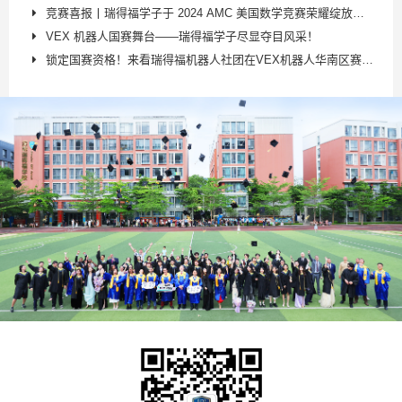
竞赛喜报丨瑞得福学子于 2024 AMC 美国数学竞赛荣耀绽放，佳绩斐然！
VEX 机器人国赛舞台——瑞得福学子尽显夺目风采！
锁定国赛资格！来看瑞得福机器人社团在VEX机器人华南区赛上的精彩表现！