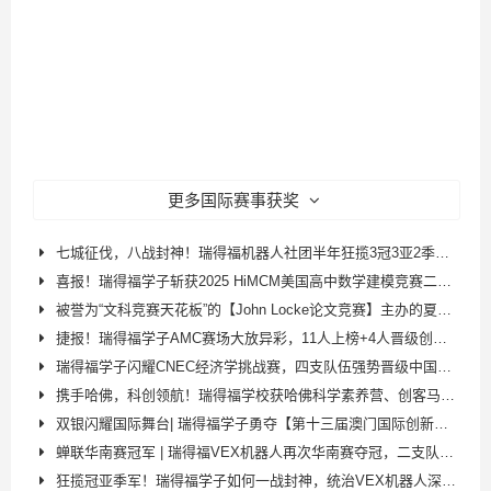
更多国际赛事获奖
七城征伐，八战封神！瑞得福机器人社团半年狂揽3冠3亚2季，续写不败传奇！
喜报！瑞得福学子斩获2025 HiMCM美国高中数学建模竞赛二等奖！
被誉为“文科竞赛天花板”的【John Locke论文竞赛】主办的夏令营有什么含金量呢？
捷报！瑞得福学子AMC赛场大放异彩，11人上榜+4人晋级创佳绩！
瑞得福学子闪耀CNEC经济学挑战赛，四支队伍强势晋级中国站！并获得最佳团队奖！
携手哈佛，科创领航！瑞得福学校获哈佛科学素养营、创客马拉松双授权
双银闪耀国际舞台| 瑞得福学子勇夺【第十三届澳门国际创新发明展】两个全球银奖！
蝉联华南赛冠军 | 瑞得福VEX机器人再次华南赛夺冠，二支队伍双双晋级国赛
狂揽冠亚季军！瑞得福学子如何一战封神，统治VEX机器人深圳选拔赛？