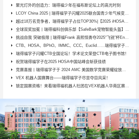
聚光灯外的创造力：瑞得福少年在福布斯论坛上的高光时刻
LCOY China 2025 | 瑞得福学子闪耀2025联合国青少年气候变化峰会！
越过18万名竞争者，瑞得福学子占位TOP30%|【2025 iHOSA全球站】再攀高峰！
全球双奖加冕丨瑞得福科创俱乐部【SafeBark宠物智能头盔】斩获日内瓦发明展金奖！​
挑战自我 突破极限 | 瑞得福Frank 高熙恒勇夺2025“飞锐”杯Enduro耐力赛季军！
CTB、HOSA、BPhO、IMMC、CCC、Euclid……瑞得福学子在国际学术赛场连创巅峰！
瑞得福学子闪耀CTB全国论坛！学术论文荣登CTB电子图书馆！
祝贺瑞得福学子在2025 HOSA中国站峰会斩获佳绩
竞赛喜报丨瑞得福学子于 2024 AMC 美国数学竞赛荣耀绽放，佳绩斐然！
VEX 机器人国赛舞台——瑞得福学子尽显夺目风采！
锁定国赛资格！来看瑞得福机器人社团在VEX机器人华南区赛上的精彩表现！