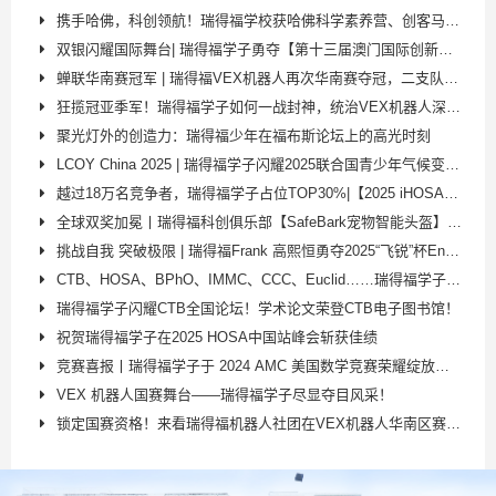
携手哈佛，科创领航！瑞得福学校获哈佛科学素养营、创客马拉松双授权
双银闪耀国际舞台| 瑞得福学子勇夺【第十三届澳门国际创新发明展】两个全球银奖！
蝉联华南赛冠军 | 瑞得福VEX机器人再次华南赛夺冠，二支队伍双双晋级国赛
狂揽冠亚季军！瑞得福学子如何一战封神，统治VEX机器人深圳选拔赛？
聚光灯外的创造力：瑞得福少年在福布斯论坛上的高光时刻
LCOY China 2025 | 瑞得福学子闪耀2025联合国青少年气候变化峰会！
越过18万名竞争者，瑞得福学子占位TOP30%|【2025 iHOSA全球站】再攀高峰！
全球双奖加冕丨瑞得福科创俱乐部【SafeBark宠物智能头盔】斩获日内瓦发明展金奖！​
挑战自我 突破极限 | 瑞得福Frank 高熙恒勇夺2025“飞锐”杯Enduro耐力赛季军！
CTB、HOSA、BPhO、IMMC、CCC、Euclid……瑞得福学子在国际学术赛场连创巅峰！
瑞得福学子闪耀CTB全国论坛！学术论文荣登CTB电子图书馆！
祝贺瑞得福学子在2025 HOSA中国站峰会斩获佳绩
竞赛喜报丨瑞得福学子于 2024 AMC 美国数学竞赛荣耀绽放，佳绩斐然！
VEX 机器人国赛舞台——瑞得福学子尽显夺目风采！
锁定国赛资格！来看瑞得福机器人社团在VEX机器人华南区赛上的精彩表现！