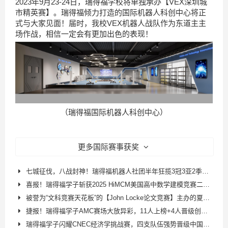
2023年9月23-24日，瑞得福学校将单独承办【VEX深圳城
市精英赛】。瑞得福倾力打造的国际机器人科创中心将正
式与大家见面！届时，我校VEX机器人战队作为东道主主
场作战，相信一定会有更加出色的表现！
（瑞得福国际机器人科创中心）
更多国际赛事获奖
七城征伐，八战封神！瑞得福机器人社团半年狂揽3冠3亚2季，续写不败传奇！
喜报！瑞得福学子斩获2025 HiMCM美国高中数学建模竞赛二等奖！
被誉为“文科竞赛天花板”的【John Locke论文竞赛】主办的夏令营有什么含金量呢？
捷报！瑞得福学子AMC赛场大放异彩，11人上榜+4人晋级创佳绩！
瑞得福学子闪耀CNEC经济学挑战赛，四支队伍强势晋级中国站！并获得最佳团队奖！