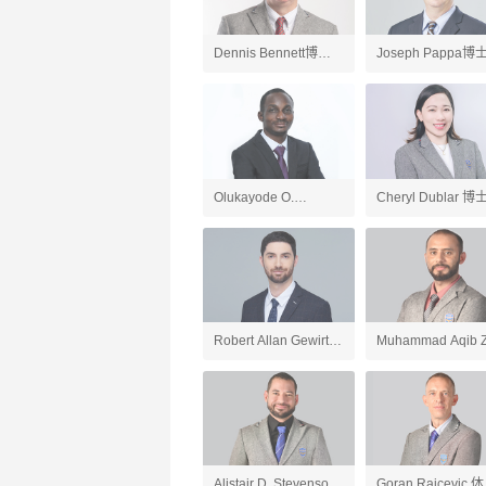
Dennis Bennett博士
Joseph Pappa博
英国文学、英语老师
国文学、AP英语语
和写作老师
Olukayode O.
Cheryl Dublar 博
Ogundipe博士 化学、
会研究老师
AP化学、AP环境科学
老师
Robert Allan Gewirtz
Muhammad Aqib Z
英语、应用英语老师
人工智能导论与
ChatGPT应用、游
开发、AP计算机科
Alistair D. Stevenson
Goran Raicevic 