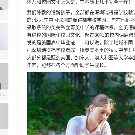
体系和校园文化上来讲，在本质上几乎完全一样！
我们外教的适龄孩子，全部都在深圳瑞得福学校就
士 美
的
:
认为在中国深圳的瑞得福学校学习，与在他们
言
采取系统的英美私立菁英中学的课程体系，全英语教
有纯粹的国际化校园文化，超过8
0
项的校内课后俱
发的是美国高中毕业证……可以说，除了地域不同
把深圳瑞得福学校看成一所英美本土的私立中学！
士 社
大部分都是甄选美国、加拿大、澳大利亚等大学毕
多艺，能够在各个方面帮助学生成长。
ia
戏
学
体育