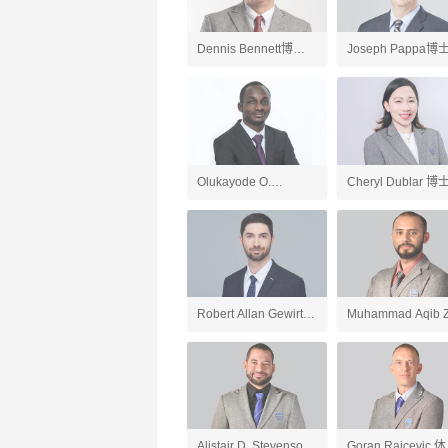
Dennis Bennett博士
Joseph Pappa博
英国文学、英语老师
国文学、AP英语语
和写作老师
Olukayode O.
Cheryl Dublar 博
Ogundipe博士 化学、
会研究老师
AP化学、AP环境科学
老师
Robert Allan Gewirtz
Muhammad Aqib Z
英语、应用英语老师
人工智能导论与
ChatGPT应用、游
开发、AP计算机科
Alistair D. Stevenson
Goran Raicevic 