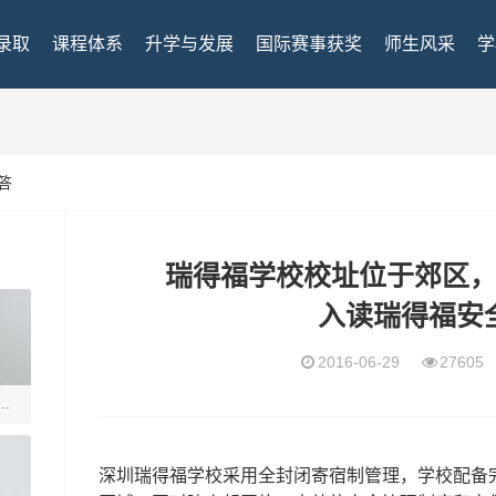
录取
课程体系
升学与发展
国际赛事获奖
师生风采
学
答
瑞得福学校校址位于郊区
入读瑞得福安
2016-06-29
2760
瑞得
深圳瑞得福学校采用全封闭寄宿制管理，学校配备