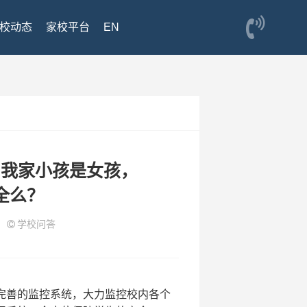
校动态
家校平台
EN
，我家小孩是女孩，
全么？
5
学校问答
完善的监控系统，大力监控校内各个