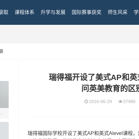
录取
课程体系
升学与发展
国际赛事获奖
师生风采
学
答
瑞得福开设了美式AP和英式
问英美教育的区
2016-06-29
3798
瑞得
瑞得福国际学校开设了美式AP和英式Alevel课