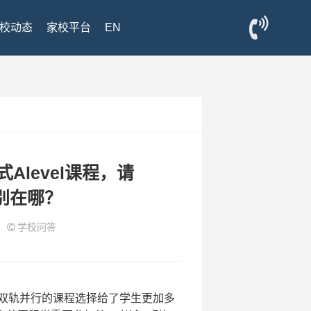
校动态
家校平台
EN
Alevel课程，请
别在哪？
6
学校问答
程，双轨并行的课程选择给了学生更加多