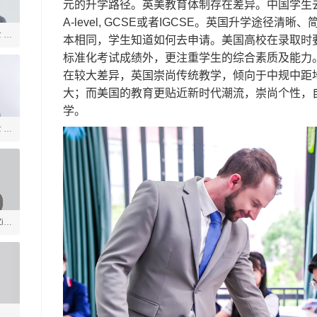
元的升学路径。英美教育体制存在差异。中国学生
A-level, GCSE或者IGCSE。英国升学途径
士 美
本相同，学生知道如何去申请。美国高校在录取时
标准化考试成绩外，更注重学生的综合素质及能力
言
在较大差异，英国崇尚传统教学，倾向于中规中距
大；而美国的教育更贴近新时代潮流，崇尚个性，
学。
士 社
ia
戏
学
体育