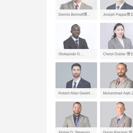
Dennis Bennett博士
Joseph Pappa博
英国文学、英语老师
国文学、AP英语语
和写作老师
Olukayode O.
Cheryl Dublar 博
Ogundipe博士 化学、
会研究老师
AP化学、AP环境科学
老师
Robert Allan Gewirtz
Muhammad Aqib Z
英语、应用英语老师
人工智能导论与
ChatGPT应用、游
开发、AP计算机科
Alistair D. Stevenson
Goran Raicevic 