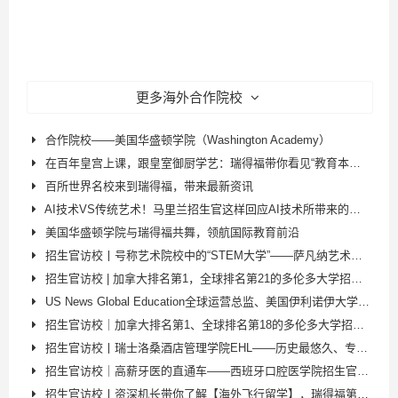
更多海外合作院校
合作院校——美国华盛顿学院（Washington Academy）
在百年皇宫上课，跟皇室御厨学艺：瑞得福带你看见“教育本该有的样子”
百所世界名校来到瑞得福，带来最新资讯
AI技术VS传统艺术！马里兰招生官这样回应AI技术所带来的冲击
美国华盛顿学院与瑞得福共舞，领航国际教育前沿
招生官访校丨号称艺术院校中的“STEM大学”——萨凡纳艺术与设计学院
招生官访校 | 加拿大排名第1，全球排名第21的多伦多大学招生官二度参访瑞得福，为学子们答疑解惑，分享申请秘笈
US News Global Education全球运营总监、美国伊利诺伊大学芝加哥分校招生官、美国贡萨加大学招生官来访
招生官访校｜加拿大排名第1、全球排名第18的多伦多大学招生官Aaron Wang分享申请秘笈
招生官访校丨瑞士洛桑酒店管理学院EHL——历史最悠久、专业声誉最高的国际酒店管理名校
招生官访校｜高薪牙医的直通车——西班牙口腔医学院招生官分享。西班牙CEU圣帕布洛大学＆埃雷拉大学
招生官访校丨资深机长带你了解【海外飞行留学】，瑞得福第二位“中国机长”也许就是你