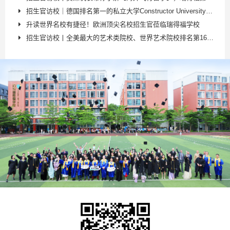
招生官访校｜德国排名第一的私立大学Constructor University康斯特大学
升读世界名校有捷径！欧洲顶尖名校招生官莅临瑞得福学校
招生官访校丨全美最大的艺术类院校、世界艺术院校排名第16的【萨凡纳艺术与设计学院 Savannah College of Art and Design，简称SCAD】招生官访问瑞得福学校