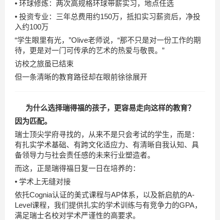
• 环球修炼：两次高规格环球带薪实习，地点任选
• 投资专业：三年总费用约150万，抵扣实习薪资后，净投
入约100万
“学生眼里有光，”Olive老师说，“那不只是对一份工作的期
待，更是对一门可传承的艺术的热爱与敬畏。”
访校之旅虽已结束
但一条清晰的教育路径却在眼前徐徐展开
为什么选择瑞得福的孩子，更容易走向这样的教育？
因为匹配。
瑞士顶尖学府寻找的，从来不是只会考试的学生，而是：
有扎实学术基础、有跨文化适应力、有清晰自我认知、具
备领导力与社会责任感的未来行业塑造者。
而这，正是瑞得福日复一日在培养的：
• 学术上无缝对接
依托Cognia认证的美式课程与AP体系，以及新启航的A-
Level课程，我们提供扎实的学术训练与有竞争力的GPA，
满足瑞士名校对学术严谨性的高要求。