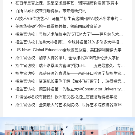
在百年皇宫上课，跟皇室御厨学艺：瑞得福带你看见“教育本该有的样子”
百所世界名校来到瑞得福，带来最新资讯
AI技术VS传统艺术！马里兰招生官这样回应AI技术所带来的冲击
美国华盛顿学院与瑞得福共舞，领航国际教育前沿
招生官访校丨号称艺术院校中的“STEM大学”——萨凡纳艺术与设计学院
招生官访校 | 加拿大排名第1，全球排名第21的多伦多大学招生官二度参访瑞得福，为学子们答疑解惑，分享申请秘笈
US News Global Education全球运营总监、美国伊利诺伊大学芝加哥分校招生官、美国贡萨加大学招生官来访
招生官访校｜加拿大排名第1、全球排名第18的多伦多大学招生官Aaron Wang分享申请秘笈
招生官访校丨瑞士洛桑酒店管理学院EHL——历史最悠久、专业声誉最高的国际酒店管理名校
招生官访校｜高薪牙医的直通车——西班牙口腔医学院招生官分享。西班牙CEU圣帕布洛大学＆埃雷拉大学
招生官访校丨资深机长带你了解【海外飞行留学】，瑞得福第二位“中国机长”也许就是你
招生官访校｜德国排名第一的私立大学Constructor University康斯特大学
升读世界名校有捷径！欧洲顶尖名校招生官莅临瑞得福学校
招生官访校丨全美最大的艺术类院校、世界艺术院校排名第16的【萨凡纳艺术与设计学院 Savannah College of Art and Design，简称SCAD】招生官访问瑞得福学校