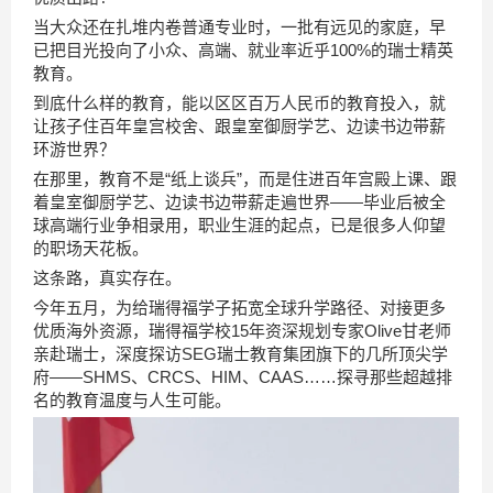
当大众还在扎堆内卷普通专业时，一批有远见的家庭，早
已把目光投向了小众、高端、就业率近乎100%的瑞士精英
教育。
到底什么样的教育，能以区区百万人民币的教育投入，就
让孩子住百年皇宫校舍、跟皇室御厨学艺、边读书边带薪
环游世界？
在那里，教育不是“纸上谈兵”，而是住进百年宫殿上课、跟
着皇室御厨学艺、边读书边带薪走遍世界——毕业后被全
球高端行业争相录用，职业生涯的起点，已是很多人仰望
的职场天花板。
这条路，真实存在。
今年五月，为给瑞得福学子拓宽全球升学路径、对接更多
优质海外资源，瑞得福学校15年资深规划专家Olive甘老师
亲赴瑞士，深度探访SEG瑞士教育集团旗下的几所顶尖学
府——SHMS、CRCS、HIM、CAAS……探寻那些超越排
名的教育温度与人生可能。