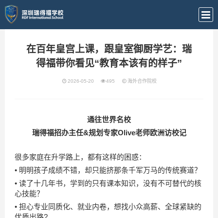
在百年皇宫上课，跟皇室御厨学艺：瑞
得福带你看见“教育本该有的样子”
2026-05-20
495
海外合作院校
通往世界名校
瑞得福招办主任&规划专家Olive老师欧洲访校记
很多家庭在升学路上，都有这样的困惑：
• 明明孩子成绩不错，却只能挤那条千军万马的传统赛道？
• 读了十几年书，学到的只有课本知识，没有不可替代的核
心技能？
• 担心专业同质化、就业内卷，想找小众高薪、全球紧缺的
优质出路?