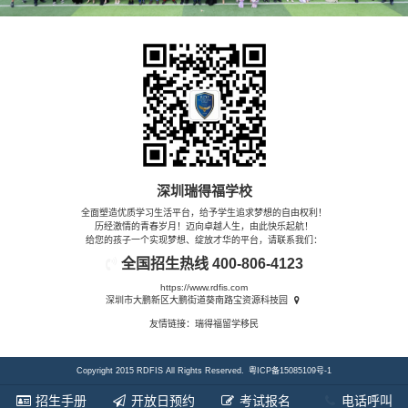
深圳瑞得福学校
全面塑造优质学习生活平台，给予学生追求梦想的自由权利！
历经激情的青春岁月！迈向卓越人生，由此快乐起航！
给您的孩子一个实现梦想、绽放才华的平台，请联系我们：
全国招生热线
400-806-4123
https://www.rdfis.com
深圳市大鹏新区大鹏街道葵南路宝资源科技园
友情链接：
瑞得福留学移民
Copyright 2015 RDFIS All Rights Reserved.
粤ICP备15085109号-1
招生手册
开放日预约
考试报名
电话呼叫