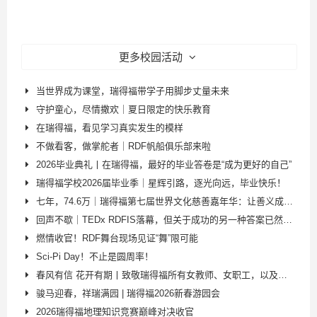
更多校园活动
当世界成为课堂，瑞得福带学子用脚步丈量未来
守护童心，尽情撒欢｜夏日限定的快乐教育
在瑞得福，看见学习真实发生的模样
不做看客，做掌舵者｜RDF帆船俱乐部来啦
2026毕业典礼丨在瑞得福，最好的毕业答卷是“成为更好的自己”
瑞得福学校2026届毕业季｜星辉引路，逐光向远，毕业快乐！
七年，74.6万｜瑞得福第七届世界文化慈善嘉年华：让善义成为点亮特殊儿童的光
回声不歇｜TEDx RDFIS落幕，但关于成功的另一种答案已然书写
燃情收官！RDF舞台现场见证“舞”限可能
Sci‑Pi Day！不止是圆周率！
春风有信 花开有期丨致敬瑞得福所有女教师、女职工，以及校园里的每一位女性
骏马迎春，祥瑞满园 | 瑞得福2026新春游园会
2026瑞得福地理知识竞赛巅峰对决收官