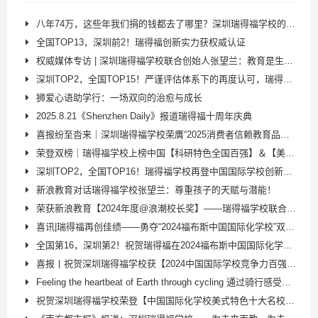
八年74万，这些年我们捐的钱都去了哪里？深圳瑞得福学校的公益答卷
全国TOP13，深圳前2！瑞得福创新实力获权威认证
权威媒体专访 | 深圳瑞得福学校联合创始人张望兰：教育是生命影响生命
深圳TOP2，全国TOP15！严谨评估体系下的再度认可，瑞得福创新教育之路再上新台阶!
狮爱心语助学行：一场双向的治愈与成长
2025.8.21《Shenzhen Daily》报道瑞得福十周年庆典
喜报纷至沓来｜深圳瑞得福学校荣膺“2025消费者信赖教育品牌”！​
荣登双榜｜瑞得福学校上榜中国【科研特色全国百强】＆【美式特色全国十强】！
深圳TOP2，全国TOP16！瑞得福学校再登中国国际学校创新竞争力排行榜
新浪教育对话瑞得福学校张望兰：尊重孩子的天赋与潜能！
荣获新浪教育【2024年度@浪潮校长奖】——瑞得福学校联合创始人张望兰再添殊荣！
喜讯|瑞得福再创佳绩——勇夺“2024福布斯中国国际化学校”双项殊荣！！！！
全国第16，深圳第2！祝贺瑞得福在2024福布斯中国国际化学校年度评选中名列前茅
喜报丨祝贺深圳瑞得福学校获【2024中国国际学校竞争力百强榜】TOP45，蝉联5A顶级师资！
Feeling the heartbeat of Earth through cycling 通过骑行感受地球的心跳：瑞得福校长
祝贺深圳瑞得福学校荣登【中国国际化学校美式特色十大名校·2024】&【中国国际化学校科研特色百强校·2024】