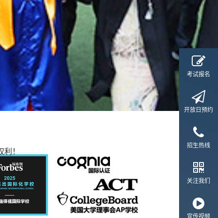
考试报名
开放日预约
招生热线
权利！
关注我们
宣传视频