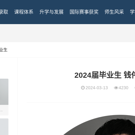
录取
课程体系
升学与发展
国际赛事获奖
师生风采
学
业生
2024届毕业生 钱伟
2024-03-13
4230
瑞得