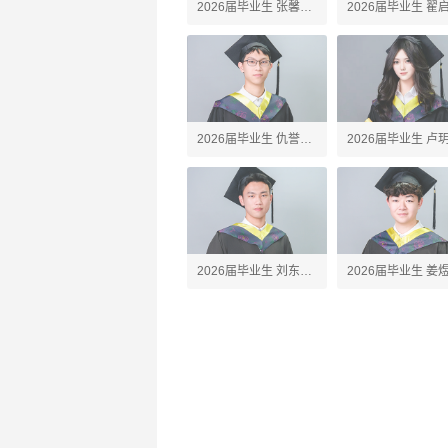
2026届毕业生 张馨予
2026届毕业生 翟
Amber
Alex
2026届毕业生 仇誉竣
2026届毕业生 卢
Anson
Silvia
2026届毕业生 刘东珩
2026届毕业生 姜
James
Jared