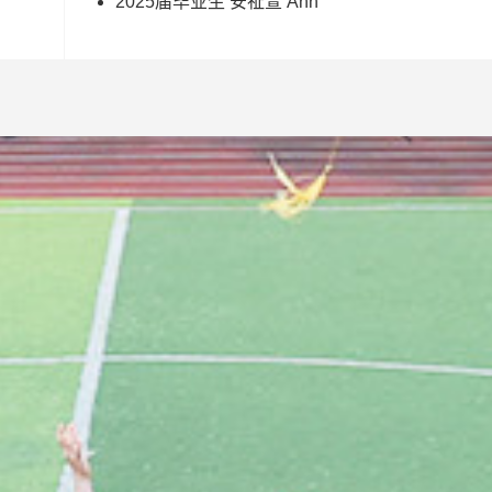
2025届毕业生 安祉萱 Ann