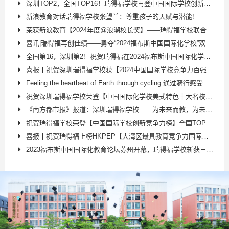
深圳TOP2，全国TOP16！瑞得福学校再登中国国际学校创新竞争力排行榜
新浪教育对话瑞得福学校张望兰：尊重孩子的天赋与潜能！
荣获新浪教育【2024年度@浪潮校长奖】——瑞得福学校联合创始人张望兰再添殊荣！
喜讯|瑞得福再创佳绩——勇夺“2024福布斯中国国际化学校”双项殊荣！！！！
全国第16，深圳第2！祝贺瑞得福在2024福布斯中国国际化学校年度评选中名列前茅
喜报丨祝贺深圳瑞得福学校获【2024中国国际学校竞争力百强榜】TOP45，蝉联5A顶级师资！
Feeling the heartbeat of Earth through cycling 通过骑行感受地球的心跳：瑞得福校长
祝贺深圳瑞得福学校荣登【中国国际化学校美式特色十大名校·2024】&【中国国际化学校科研特色百强校·2024】
《南方都市报》报道：深圳瑞得福学校——为未来而教，为未来而学，推出AI等特色课程，赋能学生多元发展
祝贺瑞得福学校荣登【中国国际学校创新竞争力榜】全国TOP18；深圳第二！
喜报丨祝贺瑞得福上榜HKPEP【大湾区最具教育竞争力国际学校】TOP38
2023福布斯中国国际化教育论坛苏州开幕，瑞得福学校斩获三大重磅奖项