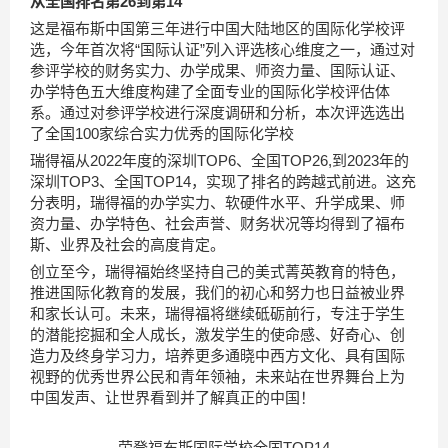
从全国排名第26到第14
这是福布斯中国第三年进行中国大陆地区的国际化学校评
选，今年首次将“国际认证”列入评选核心维度之一，通过对
参评学校的财务实力、办学成果、师资力量、国际认证、
办学特色五大维度构建了全面专业的国际化学校评估体
系。通过对参评学校进行深度调研和分析，本次评选选出
了全国100家综合实力优秀的国际化学校
瑞得福从2022年度的深圳TOP6、全国TOP26,到2023年的
深圳TOP3、全国TOP14，实现了排名的跨越式前进。这充
分表明，瑞得福的办学实力、软硬件水平、升学成果、师
资力量、办学特色、社会声誉、财务状况等均得到了福布
斯、业界及社会的高度肯定。
创立至今，瑞得福始终坚持自己的美式菁英教育的特色，
推进国际化教育的发展，我们的初心和努力也日益被业界
和家长认可。未来，瑞得福将继续砥砺前行，专注于学生
的潜能挖掘和全人成长，激发学生的使命感、好奇心、创
造力及终身学习力，培养更多通晓中西方文化、具有国际
视野的优秀世界公民和青年领袖，未来站在世界舞台上为
中国发声、让世界看到并了解真正的中国！
荣登福布斯国际学校全国TOP14