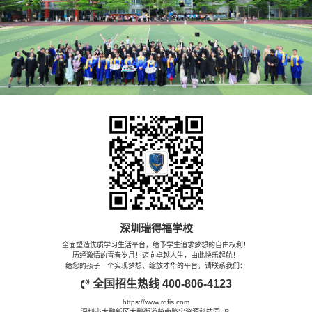
深圳瑞得福学校
全面塑造优质学习生活平台，给予学生追求梦想的自由权利！
历经激情的青春岁月！迈向卓越人生，由此快乐起航！
给您的孩子一个实现梦想、绽放才华的平台，请联系我们：
全国招生热线
400-806-4123
https://www.rdfis.com
深圳市大鹏新区大鹏街道葵南路宝资源科技园