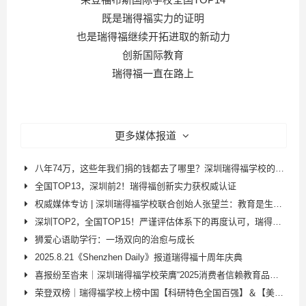
既是瑞得福实力的证明
也是瑞得福继续开拓进取的新动力
创新国际教育
瑞得福一直在路上
更多媒体报道
八年74万，这些年我们捐的钱都去了哪里？深圳瑞得福学校的公益答卷
全国TOP13，深圳前2！瑞得福创新实力获权威认证
权威媒体专访 | 深圳瑞得福学校联合创始人张望兰：教育是生命影响生命
深圳TOP2，全国TOP15！严谨评估体系下的再度认可，瑞得福创新教育之路再上新台阶!
狮爱心语助学行：一场双向的治愈与成长
2025.8.21《Shenzhen Daily》报道瑞得福十周年庆典
喜报纷至沓来｜深圳瑞得福学校荣膺“2025消费者信赖教育品牌”！​
荣登双榜｜瑞得福学校上榜中国【科研特色全国百强】＆【美式特色全国十强】！