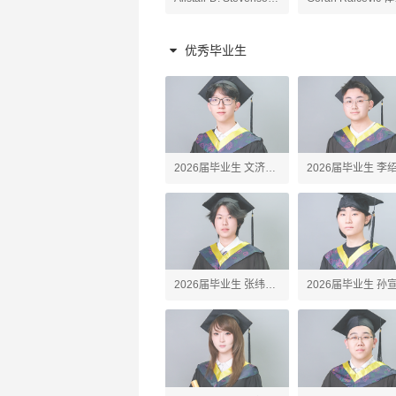
原理老师
陶艺、高阶陶艺老师
老师
优秀毕业生
2026届毕业生 文济
2026届毕业生 李
Webster
Erick
2026届毕业生 张纬之
2026届毕业生 孙
Tony
John