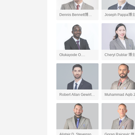
Dennis Bennett博士
Joseph Pappa博
英国文学、英语老师
国文学、AP英语语
和写作老师
Olukayode O.
Cheryl Dublar 博
Ogundipe博士 化学、
会研究老师
AP化学、AP环境科学
老师
Robert Allan Gewirtz
Muhammad Aqib Z
英语、应用英语老师
人工智能导论与
ChatGPT应用、游
开发、AP计算机科
Alistair D. Stevenson
Goran Raicevic 