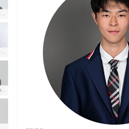
士 美
言
士 社
ia
戏
学
体育