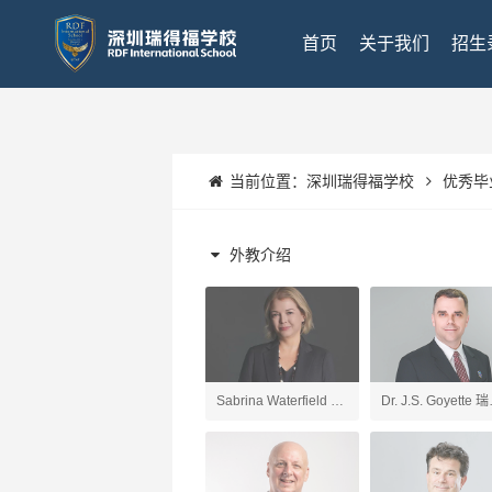
首页
关于我们
招生
当前位置：
深圳瑞得福学校
优秀毕
外教介绍
Sabrina Waterfield 深
Dr. J.S. Goyette 
圳瑞得福学校 校长
福UK项目校长