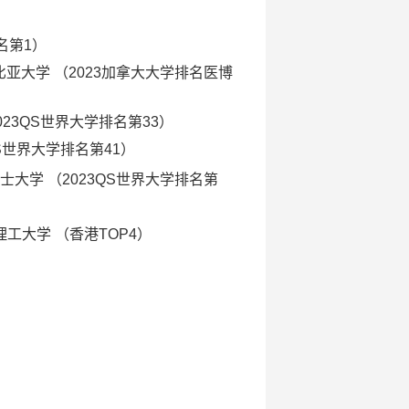
大排名第1）
ia 英属哥伦比亚大学 （2023加拿大大学排名医博
023QS世界大学排名第33
）
023QS世界大学排名第41）
南威尔士大学 （
2023QS世界大学排名第
ty 香港理工大学 （香港TOP4）