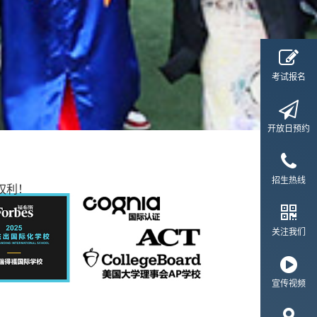
考试报名
开放日预约
招生热线
权利！
关注我们
宣传视频