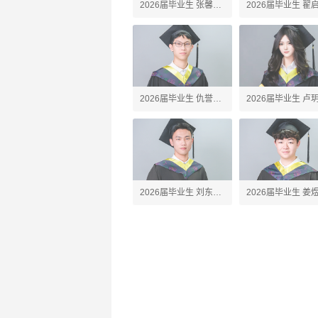
2026届毕业生 张馨予
2026届毕业生 翟
Amber
Alex
2026届毕业生 仇誉竣
2026届毕业生 卢
Anson
Silvia
2026届毕业生 刘东珩
2026届毕业生 姜
James
Jared