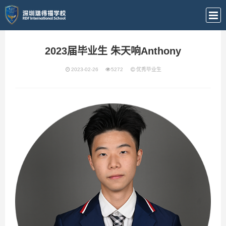
2023届毕业生 朱天响Anthony
2023-02-26
5272
优秀毕业生