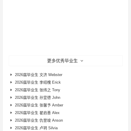
更多优秀毕业生
2026届毕业生 文济 Webster
2026届毕业生 李绍槐 Erick
2026届毕业生 张纬之 Tony
2026届毕业生 孙宣德 John
2026届毕业生 张馨予 Amber
2026届毕业生 翟启善 Alex
2026届毕业生 仇誉竣 Anson
2026届毕业生 卢玥 Silvia