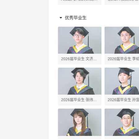
原理老师
陶艺、高阶陶艺老师
老师
优秀毕业生
2026届毕业生 文济
2026届毕业生 李
Webster
Erick
2026届毕业生 张纬之
2026届毕业生 孙
Tony
John