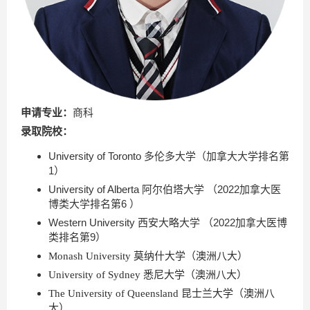
申请专业：
商科
录取院校：
University of Toronto 多伦多大学（加拿大大学排名第
1）
University of Alberta 阿尔伯塔大学
（2022加拿大医
博类大学排名第6 ）
Western University 西安大略大学
（2022加拿大医博
类排名第9）
Monash University 莫纳什大学（澳洲八大）
University of Sydney 悉尼大学
（澳洲八大）
The University of Queensland 昆士兰大学
（澳洲八
大）