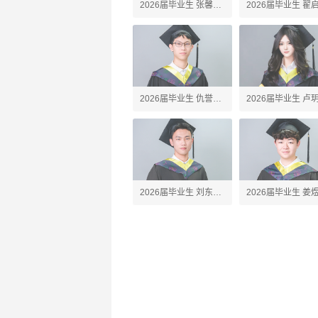
2026届毕业生 张馨予
2026届毕业生 翟
Amber
Alex
2026届毕业生 仇誉竣
2026届毕业生 卢
Anson
Silvia
2026届毕业生 刘东珩
2026届毕业生 姜
James
Jared