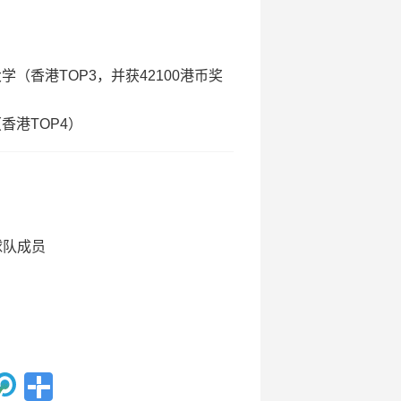
 香港中文大学（香港TOP3，并获42100港币奖
大学（香港TOP4）
足球队成员