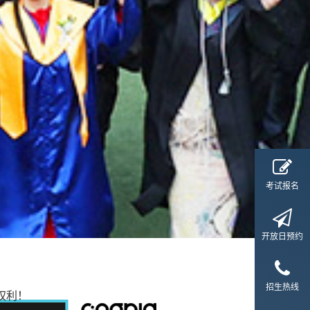
考试报名
开放日预约
招生热线
权利！