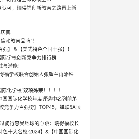
再度认可，瑞得福创新教育之路再上新
周年庆典
信赖教育品牌”！​
百强】＆【美式特色全国十强】！
国国际学校创新竞争力排行榜
赋与潜能！
瑞得福学校联合创始人张望兰再添殊
国国际化学校”双项殊荣！！！！
斯中国国际化学校年度评选中名列前茅
校竞争力百强榜】TOP45，蝉联5A顶
gh cycling 通过骑行感受地球的心跳：瑞得福校长
十大名校·2024】&【中国国际化