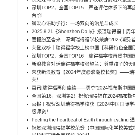
深圳TOP2，全国TOP15！严谨评估体系下的
台阶!
狮爱心语助学行：一场双向的治愈与成长
2025.8.21《Shenzhen Daily》报道瑞得福十
喜报纷至沓来｜深圳瑞得福学校荣膺“2025消费者
荣登双榜｜瑞得福学校上榜中国【科研特色全国
深圳TOP2，全国TOP16！瑞得福学校再登中
新浪教育对话瑞得福学校张望兰：尊重孩子的天
荣获新浪教育【2024年度@浪潮校长奖】——
荣！
喜讯|瑞得福再创佳绩——勇夺“2024福布斯中
全国第16，深圳第2！祝贺瑞得福在2024福布
喜报丨祝贺深圳瑞得福学校获【2024中国国际学
级师资！
Feeling the heartbeat of Earth throu
祝贺深圳瑞得福学校荣登【中国国际化学校美式特色