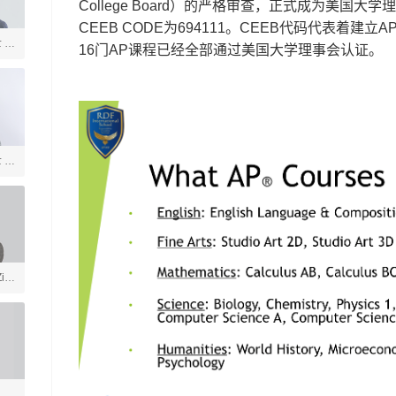
College Board）的严格审查，正式成为美国
CEEB CODE为694111。CEEB代码代表着
士 美
16门AP课程已经全部通过美国大学理事会认证。
言
士 社
ia
戏
学
体育