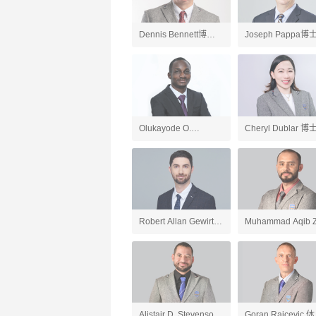
Dennis Bennett博士
Joseph Pappa博
英国文学、英语老师
国文学、AP英语语
和写作老师
Olukayode O.
Cheryl Dublar 博
Ogundipe博士 化学、
会研究老师
AP化学、AP环境科学
老师
Robert Allan Gewirtz
Muhammad Aqib Z
英语、应用英语老师
人工智能导论与
ChatGPT应用、游
开发、AP计算机科
Alistair D. Stevenson
Goran Raicevic 