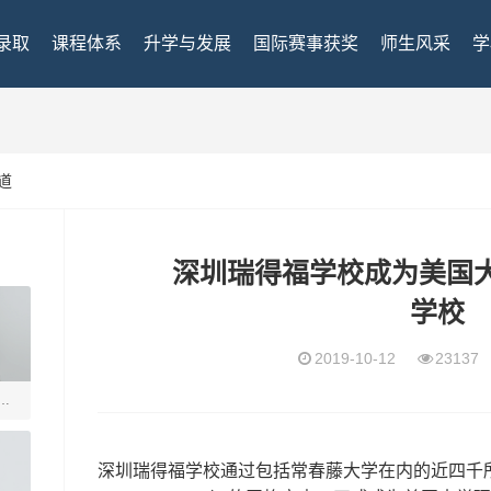
录取
课程体系
升学与发展
国际赛事获奖
师生风采
学
道
深圳瑞得福学校成为美国大
学校
2019-10-12
2313
瑞得
深圳瑞得福学校通过包括常春藤大学在内的近四千所