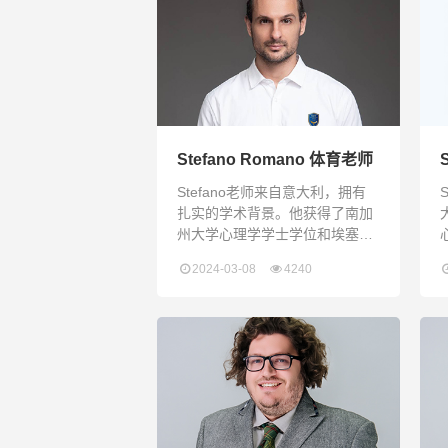
为计算机科学双语老师，他擅长
以丰富的行业知识来讲授抽象或
复杂的理论知识，更能以丰富的
作
个人经历指导学员的学业规划和
S
心智提升。为学严谨负责，为师
M
亲和细心，为人风趣幽默。Jay
Stefano Romano 体育老师
Stu
Stefano老师来自意大利，拥有
扎实的学术背景。他获得了南加
州大学心理学学士学位和埃塞克
斯大学教育学硕士学位，并在利
2024-03-08
4240
物浦约翰摩尔斯大学获得了体育
教育 PGCE 学位。除此之外，他
在教育、公共辩论、心理咨询和
项目管理方面拥有十多年的经
验。Stefano 老师拥有丰富的教
学经验和对体育运动坚定不移的
热情。作为一名富有同情心和责
任感的教育者，他渴望创造一种
环境，让体育锻炼成为每天快乐