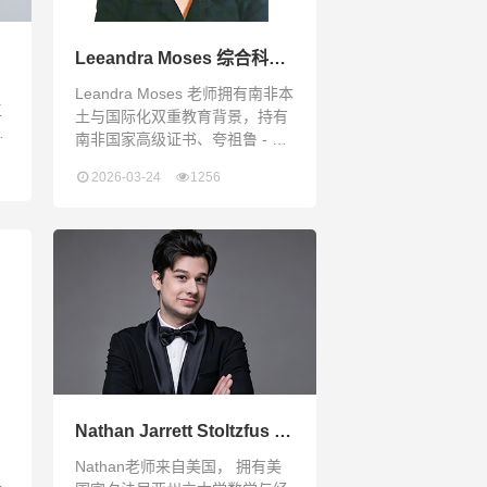
证Anna老师的教学实力
Leeandra Moses 综合科学
老师
Leandra Moses 老师拥有南非本
工
土与国际化双重教育背景，持有
及
南非国家高级证书、夸祖鲁 - 纳
国
塔尔大学理学荣誉学士学位及教
文
2026-03-24
1256
育学研究生证书；她完成哈佛商
学院《Leading Learning》领导
力研修课程，并取得 TEFL 国际
领
英语教学认证。她精通 IGCSE、
学
A-Level、IEB、DBE 等主流课程
高
体系教学，历任高中物理、化学
以
主讲教师、英语二语授课导师及
学科组长。教学上擅长依托探究
教
式学
Nathan Jarrett Stoltzfus 经
济学老师
Nathan老师来自美国， 拥有美