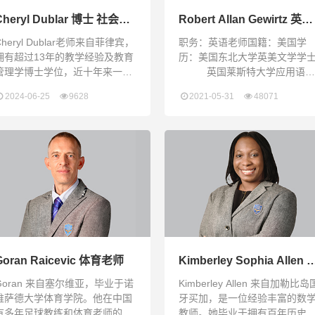
Cheryl Dublar 博士 社会研
Robert Allan Gewirtz 英
究老师
语、应用英语老师
Cheryl Dublar老师来自菲律宾，
职务：英语老师国籍：美国学
拥有超过13年的教学经验及教育
历：美国东北大学英美文学学
管理学博士学位，近十年来一直
英国莱斯特大学应用语言
致力于大学教育。她曾在上海奉
学硕士Robert 来自美国纽约，
2024-06-25
9628
2021-05-31
48071
贤区的加拿大外籍人员子女学校
2010年起在深圳工作和生活。
担任了3年高中学术校长，致力
毕业于全美前50的东北大学并
于帮助学生升入理想的大学。
得英语学士学位，并在研究型
Cheryl博士曾教授社会科学、国
学莱斯特大学获得了应用语言
际商务和计算机科学课程。她还
的硕士学位。Robert 有着将近
是STEM俱乐部的创始人，并出
15年的教学经历，主要教授外
版了关于教育技术和研究方面的
“语言习得”和英语阅读。除具有
电子书籍。Cheryl Dublar
美
omes from the
Goran Raicevic 体育老师
Kimberley Sophia Allen 
数、AP预备微积分老师
Goran 来自塞尔维亚，毕业于诺
Kimberley Allen 来自加勒比岛
维萨德大学体育学院。他在中国
牙买加，是一位经验丰富的数
有多年足球教练和体育老师的任
教师。她毕业于拥有百年历史