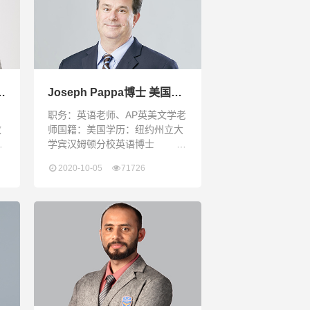
文
Joseph Pappa博士 美国文
学、AP英语语言和写作老师
职务：英语老师、AP英美文学老
教
师国籍：美国学历：纽约州立大
士
学宾汉姆顿分校英语博士
军
维拉诺瓦大学硕士Joseph
2020-10-05
71726
国
Pappa来自美国，他在纽约州立
业
大学宾汉姆顿分校获得英语博士
学
学位，在维拉诺瓦大学获得硕士
学位。过往他主要在美国大学教
他
书,也有在中国的执教经历。他教
年
授过各种文学课程和入门写作课
道
程。
教