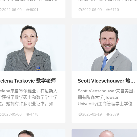
职经验。他出生于一个体育世
师范教育机构The Mico
2022-06-09
9001
2022-06-09
6710
家，自小立志以体育作为自己的
University College，以优异的
终生事业。最初，他成为了一名
绩获得数学教育学士学位，并
职业足球运动员，同时还考取了
该学科积累了丰富的教学经验
足球教练执照。他拥有 UEFA A
她在牙买加顶尖的高中教授高
执照，这是欧洲排名最高的教练
数学和附加数学。她有一个保
执照之一。在他的职业足球运动
多年的良好记录，在她的班上
员生涯结束后，他在塞尔维亚最
终有超过 98% 的学生在考试中
好的足球学院之一伏伊伏丁那足
表现很出色。她的执教理念是
球俱乐部工作了七年。那段时间
责任感为指导，创
里，他还是塞尔维亚足协
Jelena Taskovic 数学老师
Scott Vleeschouwer 地理
老师
Jelena来自塞尔维亚，在尼斯大
Scott Vleeschouwer来自美国
学获得了数学硕士和数学学士学
拥有陶森大学(Towson
位。她拥有许多职业证书，如数
University)工商管理学士学位。
字课堂教学证书、教育证书、圣
毕业后，他周游世界，很快意
2023-05-06
4778
2025-02-19
2879
萨瓦学院卓越教学证书和TEFL
到自己对旅行的热情，并想与
证书。她是一位有能力，忠诚，
人分享。Scott拥有TEFL证书，
且经验丰富的教师，在教育领域
并通过教学生地理来分享他对
有超过10年的宝贵经验。她富有
行和地球的热爱。Scott