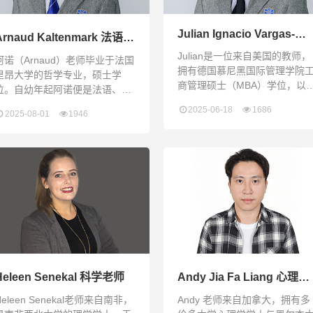
是学生，我家庭的每个成
Julian Ignacio Vargas-
Arnaud Kaltenmark 法语、
Cabrera 英语文学老师
德语老师
Julian是一位来自美国的教师，
阿诺（Arnaud）老师毕业于法国
拥有德国慕尼黑国际管理学院
里昂大学的哲学专业，硕士学
商管理硕士（MBA）学位，以
位。自幼年起阿诺便是法语、德
加利福尼亚大学河滨分校与英
语双母语交流。阿诺曾在德国
2025-06-18
1686
2025-08-01
1946
萨塞克斯大学联合授予的英语
Sixt集团负责法、德、英翻译工
学学士学位。作为一位经验丰
作；在进入世界500强安盛集团
富、以成果为导向的教育工作
（AXA）的部门，负责英、法、
者，他在传统课堂与在线教学
德部门之间的国际交流事务；随
域深耕十年，积累了丰富的教
后，阿诺老师进入教育文化事
经验。目前，他正在积极攻读
业，曾负责组织了德国马格德堡
中英语教师资格证（QTS），
大学与哈尔滨大学“去中国”文化
进一步提升其专业资质。Julian
交流项目。受家庭文化熏陶，其
的核心专长包括：课程开发与
叔爷爷康德莫是中法著名的道教
学设计、文学分析与批判性
文化研究领军专家，被收录于
Heleen Senekal 科学老师
Andy Jia Fa Liang 心理学
老师
Heleen Senekal老师来自南非，
Andy 老师来自加拿大，拥有多