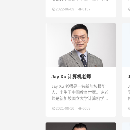
央美术学院获得了硕士学位。精
2022-06-09
8137
通普通话的他，是一位充满活
力、积极进取的视觉艺术家，热
衷于教授人们学习陶艺和雕塑。
Alistair曾在国际上做过展出，他
的年度个展在巴哈马艺术界保持
着稳固的地位。他还凭借优秀的
作品参加了国际艺术家驻留项
目，并在那里展出了他的作品。
作为巴哈马艺术界的活跃成员，
他担
Jay Xu 计算机老师
Jay Xu 老师是一名新加坡籍华
人，出生于中国教育世家。许老
师是新加坡国立大学计算机学
士，软件工程硕士。许老师曾经
2021-08-16
6059
是一名资深的软件开发咨询师以
及工程师，为新加坡健康部、新
加坡电信和新加坡淡马锡集团等
行业巨头工作服务了十二年。作