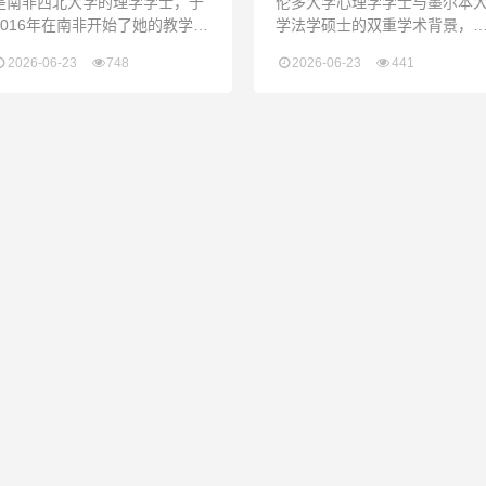
是南非西北大学的理学学士，于
伦多大学心理学学士与墨尔本
2016年在南非开始了她的教学生
学法学硕士的双重学术背景，
涯，之后她移居中国，并成为一
备严谨的逻辑思维与扎实的学
2026-06-23
748
2026-06-23
441
位屡获殊荣的科学和英语ESL老
功底。他拥有8年以上国际教育
师。她学习了动物学和微生物
经验，所带班级 AP 平均分高达
学，并在南非西北大学获得了水
4.7。同时深耕留学规划与英语/
生生态系统健康荣誉学位。她热
文学教学。他兼具法律从业者
衷于科学和环境保护与康复。她
严谨与教育工作者的耐心，双
希望为学生灌输道德和道德价值
流利且跨文化沟通能力强，善
观，并帮助他们充分发挥潜能。
将复杂概念具体化，是一位逻
她的兴趣包括历史、文学、远
严密、教学成果突出的复合型
足、旅行和冒险运动。Ms.
师。Andy is from Canada. He
eleen Sen