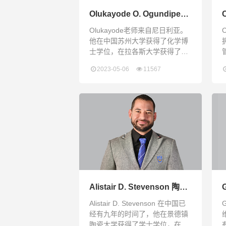
Olukayode O. Ogundipe博
士 化学、AP化学、AP环境
Olukayode老师来自尼日利亚。
科学老师
他在中国苏州大学获得了化学博
士学位，在拉各斯大学获得了化
学硕士学位，在奥拉比西奥纳班
2023-05-06
11567
乔大学获得了化学学士学位。他
是一名经验丰富的教师和研究
员，拥有多年的教学经验和化学
实验经验，比如在核磁共振光
谱、质谱、紫外可见光谱和色谱
技术、LC-MS等方面经验十分丰
富。他还有丰富的管理经验，为
人忠诚且积极主动。Olukayode
comes from Nigeria. He
c
Alistair D. Stevenson 陶
艺、高阶陶艺老师
Alistair D. Stevenson 在中国已
经有九年的时间了，他在景德镇
陶瓷大学获得了学士学位，在中