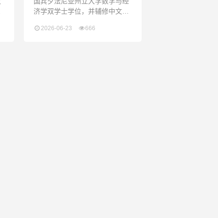
大
国宾夕法尼亚州立大学数学与经
具
济学双学士学位，并辅修中文，
术
曾参与北京大学汉语暑期项目，
2026-06-23
666
具备扎实的跨学科学术基础与深
厚的中文语言功底（HSK 5
级）。他拥有超过8年的国际教
的
育经验，不仅精通AP经济学、统
语
计学等多门学科的教学并屡创满
于
分佳绩，还擅长将计算机科学
辑
（Python, Java, R等）融入概率
老
模拟教学，同时具备丰富的高考
英语及托福教学经验。他持有
120小时TE