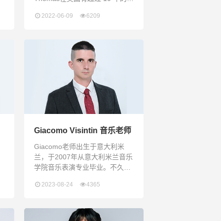
学经验，在中国也有近 5 年的教
2022-06-09
6209
成
学经验。她在以前的学校担任过
在
许多重要的领导职务，如新生学
。
院的首席教师。她还曾在阿肯色
级
大学的深度知识团队和教师领导
持
学院任职。在她的教育生涯中，
始
还赞助了许多学生俱乐部。她相
信每个孩子天生都具备学习的能
以
力。Ms. Thomas is from USA
and gra
Giacomo Visintin 音乐老师
，
Giacomo老师出生于意大利米
兰，于2007年从意大利米兰音乐
学院音乐表演专业毕业。不久，
识
他开始在意大利和国外的许多管
2023-08-24
4365
他
弦乐队、室内乐团中进行精彩的
音乐活动，参加欧洲、亚洲和南
旅
美洲的巡回演出，并与几位著名
音乐家合作表演，如埃尼奥·莫里