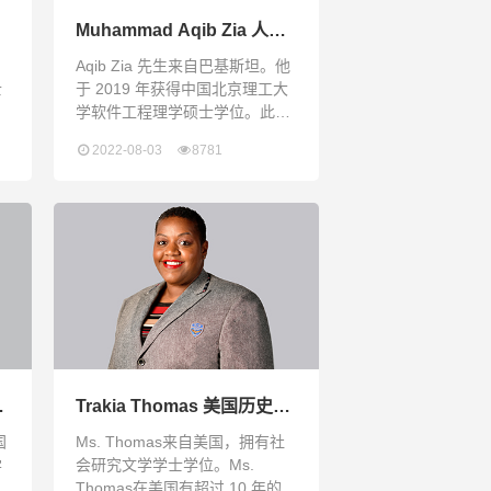
Muhammad Aqib Zia 人工
智能导论与ChatGPT应用、
Aqib Zia 先生来自巴基斯坦。他
游戏开发、AP计算机科学原
士
于 2019 年获得中国北京理工大
理老师
学软件工程理学硕士学位。此
自
外，他还获得了巴基斯坦伊斯兰
2022-08-03
8781
他
堡 COMSATS 大学软件工程理学
获
学士学位。Aqib Zia 先生从事教
大
育工作超过 10 年，拥有丰富的
学
国际教学经验，曾在中国和巴基
斯坦教授AP计算机科学、AP统
语
计学、物理、初等微积分和金融
数学多年。不仅止于教学，他还
在北京一家跨国公司担任一年多
高级 AI（人工智能
代
Trakia Thomas 美国历史、
社会科学老师
国
Ms. Thomas来自美国，拥有社
学
会研究文学学士学位。Ms.
的
Thomas在美国有超过 10 年的教