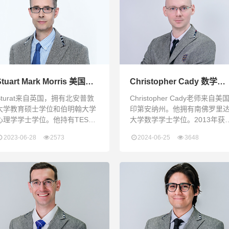
耐心和责任心，有杰出的组织能
Vleeschouwer is from the USA
力和解决问题的能力以及团队合
and has a bachelors degree in
精神。Jelena comes from
Business M
erbia. She achieved her
aster
art Mark Morris 美国文
Christopher Cady 数学老
学、世界文学老师
师
Sturat来自英国，拥有北安普敦
Christopher Cady老师来自美
大学教育硕士学位和伯明翰大学
印第安纳州。他拥有南佛罗里
心理学学士学位。他持有TESOL
大学数学学士学位。2013年获
证书，是一位勤奋、尊重他人和
佛罗里达州教育部颁发的教师
2023-06-28
2573
2024-06-25
3648
负责任的英语老师，拥有超过10
格证书。他曾在美国佛罗里达
年的教学经验。他擅长培养学生
和中国浙江省从事专业教学超
的批判性思维能力，并具有与员
10年。他的兴趣包括网络编程
工、学生和父母建立富有成效的
线性代数应用和烹饪。此外，
人际交往的能力。他非常喜欢在
喜欢学习中文，而且普通话流
中国的生活，喜欢中国文化，他
利。Christopher is an America
的友好让他善于与学生在跨文化
citizen from Indiana. He holds 
环境中建立融洽的关系。他说：
B
“无论是做为老师、导师、父母还