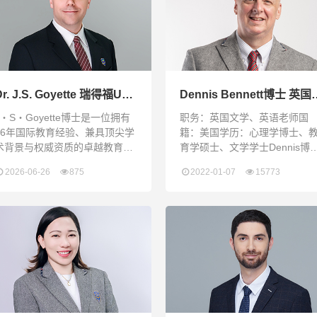
Dr. J.S. Goyette 瑞得福UK
Dennis Bennett博士 英国
项目校长
学、英语老师
J・S・Goyette博士是一位拥有
职务：英国文学、英语老师国
26年国际教育经验、兼具顶尖学
籍：美国学历：心理学博士、
术背景与权威资质的卓越教育领
育学硕士、文学学士Dennis博
导者。他拥有教育学博士、工商
出生在美国德克萨斯州的一个
2026-06-26
875
2022-01-07
15773
管理硕士（MBA）及英国校长专
人家庭。 他曾在美国各地和德
业资格（NPQH），并受过哈佛
生活、学习过。他于1998年毕
大学领导力培训，精通英、法、
于马里兰大学，获得文学学士
中、西四国语言。他深谙中国学
位。 并在之后攻读了教育硕士
生的学习需求，曾从零成功创办
(MEd) 和心理学博士 (PhD)。 
并认证多所学校的IGCSE与A-
教授过从幼儿园到大学的所有
Level项目。在近十年的深耕中，
龄段的学生。 Dennis拥有跆拳
他指导的学生成绩斐然，其中
黑带二级，从十几岁起就开始
10%入读牛津剑桥，20%获英国
授武术。他还曾在亚马逊、
G5名校录