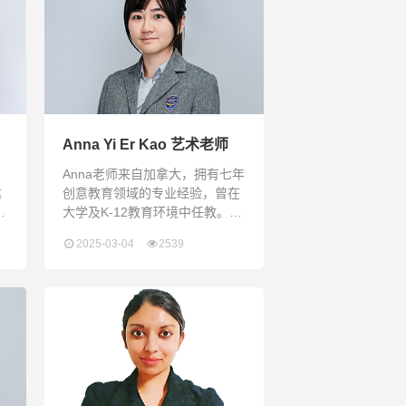
康内，里卡多·穆蒂，文斯·坦
帕，萨尔瓦多·阿卡多。2013
年，他来到中国，先是赢得贵阳
交响乐团的海选，后来被任命为
西安交响乐团的首席中提琴。
2015年至2021年，他
Anna Yi Er Kao 艺术老师
国
Anna老师来自加拿大，拥有七年
达
创意教育领域的专业经验，曾在
得
大学及K-12教育环境中任教。她
资
具备广泛的艺术学科专业知识，
2025-03-04
2539
州
涵盖传统媒体、数字媒体及概念
过
艺术等领域。她的学术背景包
、
括：阿尔伯塔大学美术学士学
他
位；新斯科舍艺术与设计学院媒
体艺术加速美术硕士学位。2018
n
年，Anna老师凭借其卓越的才华
a
和对文化交流的贡献，获得著名
奖学金和研究资助，并受邀在中
国美术学院任教。教学成果与认