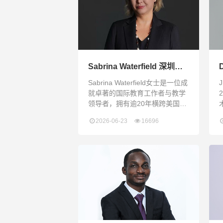
Sabrina Waterfield 深圳瑞
得福学校 校长
Sabrina Waterfield女士是一位成
就卓著的国际教育工作者与教学
领导者，拥有逾20年横跨美国、
阿联酋及中国的丰富经验。她目
2026-06-23
16696
前正在攻读教育领导力博士学位
（EdD），即将完成学业。 过去
八年间，她在知名国际教育集团
历任多个核心高级领导职务。在
这些岗位上，她主导推动了教学
与学习、课程开发、教师评估、
专业成长体系、语言支持、学业
干预及大学升学准备策略等方面
的多项举措。 Waterfield