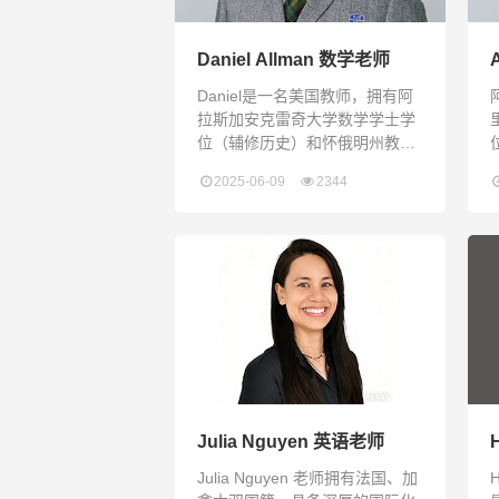
和幸福的催化剂。在
Daniel Allman 数学老师
Daniel是一名美国教师，拥有阿
拉斯加安克雷奇大学数学学士学
位（辅修历史）和怀俄明州教师
资格证，并获得Praxis II数学、
2025-06-09
2344
物理及教学原理认证，具备高级
汉语水平。他拥有十余年的多样
化教学经验，加入瑞得福之前曾
任美国怀俄明州CY中学7年级数
学教师，负责常规班和进阶班教
学。他还曾在中国多所国际学校
任教，包括东莞圣比斯学校教授
A-Level和iGCSE数学课程，巧妙
运用Geogebra和Excel等
Julia Nguyen 英语老师
Julia Nguyen 老师拥有法国、加