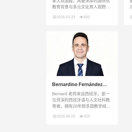
拿大双国籍，具备深厚的国际化
教育背景与多元文化育人视野。
老师深耕国际教育行业17年以
2026-03-24
995
上，手握英国QTS、加拿大官方
教学等多国权威教师资格认证，
持有语言学与教育学双硕士学位
及ESL专业教学证书，专业资质
体系完备。在多年教学履职中，
她教学成果斐然，曾带领学生斩
获省级统考区域第一名的优异成
绩，并获“最佳协作教师”荣誉提
名。Julia 老师的执教足迹遍布加
拿大、中
H
Bernardino Fernández
Parra 西班牙语老师
Bernard 老师来自西班牙，是一
位资深的西班牙语与人文社科教
育者，拥有20年跨多国教学经
验。他学术背景扎实，拥有俄勒
2026-06-25
329
冈大学西班牙文学硕士、阿伯丁
大学西语研究学士及西班牙语言
学学位，专精于比较文学、历史