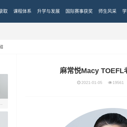
录取
课程体系
升学与发展
国际赛事获奖
师生风采
学
绍
麻常悦Macy TOE
2021-01-05
1956
瑞得