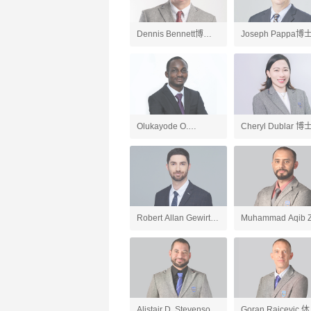
Dennis Bennett博士
Joseph Pappa博
英国文学、英语老师
国文学、AP英语语
和写作老师
Olukayode O.
Cheryl Dublar 博
Ogundipe博士 化学、
会研究老师
AP化学、AP环境科学
老师
Robert Allan Gewirtz
Muhammad Aqib Z
英语、应用英语老师
人工智能导论与
ChatGPT应用、游
开发、AP计算机科
Alistair D. Stevenson
Goran Raicevic 