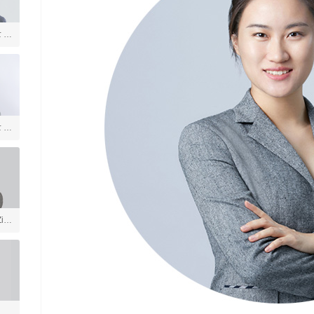
士 美
言
士 社
ia
戏
学
体育