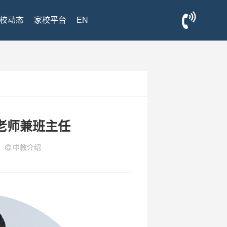
校动态
家校平台
EN
FL老师兼班主任
1
中教介绍