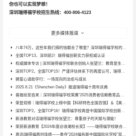
你也可以实现梦想！
深圳瑞得福学校招生热线：400-806-4123
更多媒体报道
八年74万，这些年我们捐的钱都去了哪里？深圳瑞得福学校的公益答卷
全国TOP13，深圳前2！瑞得福创新实力获权威认证
权威媒体专访 | 深圳瑞得福学校联合创始人张望兰：教育是生命影响生命
深圳TOP2，全国TOP15！严谨评估体系下的再度认可，瑞得福创新教育之路再上新台阶!
狮爱心语助学行：一场双向的治愈与成长
2025.8.21《Shenzhen Daily》报道瑞得福十周年庆典
喜报纷至沓来｜深圳瑞得福学校荣膺“2025消费者信赖教育品牌”！​
荣登双榜｜瑞得福学校上榜中国【科研特色全国百强】＆【美式特色全国十强】！
深圳TOP2，全国TOP16！瑞得福学校再登中国国际学校创新竞争力排行榜
新浪教育对话瑞得福学校张望兰：尊重孩子的天赋与潜能！
荣获新浪教育【2024年度@浪潮校长奖】——瑞得福学校联合创始人张望兰再添殊荣！
喜讯|瑞得福再创佳绩——勇夺“2024福布斯中国国际化学校”双项殊荣！！！！