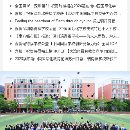
全国第16，深圳第2！祝贺瑞得福在2024福布斯中国国际化学校年度评选中名列前茅
喜报丨祝贺深圳瑞得福学校获【2024中国国际学校竞争力百强榜】TOP45，蝉联5A顶级师资！
Feeling the heartbeat of Earth through cycling 通过骑行感受地球的心跳：瑞得福校长
祝贺深圳瑞得福学校荣登【中国国际化学校美式特色十大名校·2024】&【中国国际化学校科研特色百强校·2024】
《南方都市报》报道：深圳瑞得福学校——为未来而教，为未来而学，推出AI等特色课程，赋能学生多元发展
祝贺瑞得福学校荣登【中国国际学校创新竞争力榜】全国TOP18；深圳第二！
喜报丨祝贺瑞得福上榜HKPEP【大湾区最具教育竞争力国际学校】TOP38
2023福布斯中国国际化教育论坛苏州开幕，瑞得福学校斩获三大重磅奖项