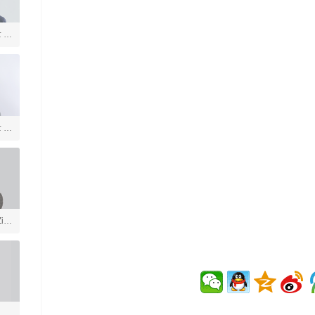
士 美
言
士 社
ia
戏
学
体育