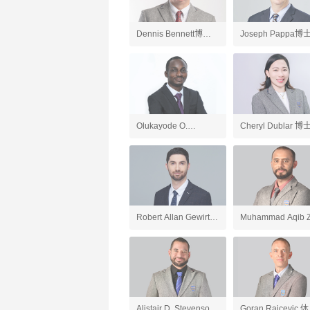
Dennis Bennett博士
Joseph Pappa博
英国文学、英语老师
国文学、AP英语语
和写作老师
Olukayode O.
Cheryl Dublar 博
Ogundipe博士 化学、
会研究老师
AP化学、AP环境科学
老师
Robert Allan Gewirtz
Muhammad Aqib Z
英语、应用英语老师
人工智能导论与
ChatGPT应用、游
开发、AP计算机科
Alistair D. Stevenson
Goran Raicevic 