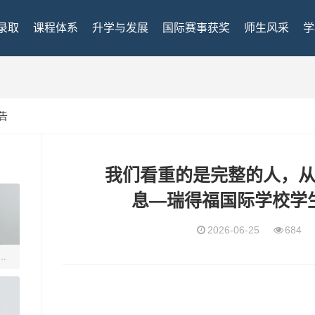
录取
课程体系
升学与发展
国际赛事获奖
师生风采
学
告
我们看重的是完整的人，
息—瑞得福国际学校学
2026-06-25
684
瑞得