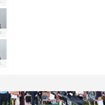
启善
玥
煜垒