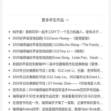
更多学生作品
纯手搓！我和同学一起手工DIY了一个瓦力机器人，是有点子可爱在身上的
2025好声音现场回顾| G12Jason Huang—《爱情废柴》
2025瑞得福好声音现场回顾| G11Mischa Wang—“The Family Madrigal”
2025瑞得福好声音现场回顾| G11Tony Li—《租购》
2025瑞得福好声音现场回顾|Snow Dong、Linda Pan、Sarah Du—“From the Start
校园好声音冠军献唱MV | 高中生翻唱周杰伦经典歌曲《爱情废柴》，三次参赛终夺冠！
2024冬日庆典精彩节目 | 主唱：G12 Link Li，乐器：老师和同学们——“Paint It，Black”
2024冬日庆典精彩节目| G12 Judy Liu，2022届毕业生Grant Liu——《兜兜转转》
2024冬日庆典精彩节目 | G7 Annaly Zhan——《写给电影人的情书》
冠军风采丨2024瑞得福好声音冠军选手Amanda范同学夺冠曲目——《胡桃夹子》
瑞得福学子3D艺术课堂作品欣赏！快来看看同学们天马行空的创意吧
在感恩节的这一天，瑞得福学子唱了一首歌，记录所有的爱与被爱！
瑞得福Andrea同学：这就是我的校园生活，我用Open Book把这段记忆珍藏起来~