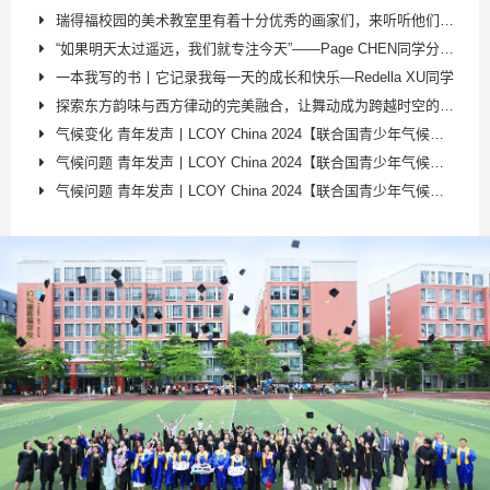
瑞得福校园的美术教室里有着十分优秀的画家们，来听听他们如何诠释自己的作品吧!
“如果明天太过遥远，我们就专注今天”——Page CHEN同学分享Open Book
一本我写的书丨它记录我每一天的成长和快乐—Redella XU同学
探索东方韵味与西方律动的完美融合，让舞动成为跨越时空的艺术表达！瑞得福2024开学典礼Judy王同学表演国风爵士
气候变化 青年发声丨LCOY China 2024【联合国青少年气候峰会·中国区大会】，瑞得福学子Amanda范誉蓝同学主题演讲获小组第二名及最佳风采奖
气候问题 青年发声丨LCOY China 2024【联合国青少年气候峰会·中国区大会】，瑞得福学子Page陈沛铨同学荣获主题演讲第二名
气候问题 青年发声丨LCOY China 2024【联合国青少年气候峰会·中国区大会】，瑞得福学子Snow董婉儿同学担任大会主持人，并荣获全球议题奖