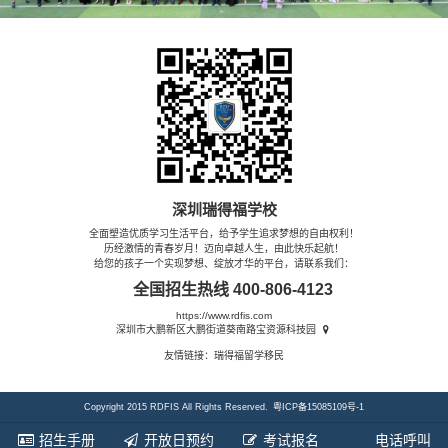
深圳瑞得福学校
全面塑造优质学习生活平台，给予学生追求梦想的自由权利！
历经激情的青春岁月！迈向卓越人生，由此快乐起航！
给您的孩子一个实现梦想、绽放才华的平台，请联系我们：
全国招生热线
400-806-4123
https://www.rdfis.com
深圳市大鹏新区大鹏街道葵南路宝资源科技园
友情链接：
瑞得福留学移民
Copyright 2015 RDFIS All Rights Reserved.
粤ICP备15085109号-1
招生手册
开放日预约
考试报名
电话呼叫